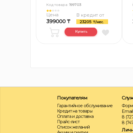
Код товара:
199703
Цена
В кредит от
399000 ₸
23205
₸/мес.
Покупателям
Служ
Гарантийное обслуживание
Форм
Кредит на товары
Email
Оплата и доставка
8 (727
Прайс-лист
8 (747
Список желаний
Личн
Акции и скидки