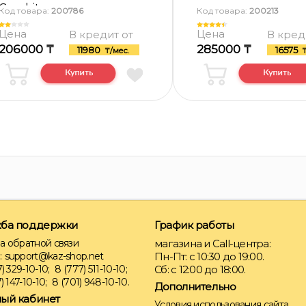
Graphite
Код товара:
200786
Код товара:
200213
Цена
Цена
В кредит от
В кред
206000 ₸
285000 ₸
11980
16575
₸/мес.
₸
ба поддержки
График работы
а обратной связи
магазина и Call-центра:
:
support@kaz-shop.net
Пн-Пт: с 10:30 до 19:00.
) 329-10-10;
8 (777) 511-10-10;
Сб: с 12:00 до 18:00.
) 147-10-10;
8 (701) 948-10-10.
Дополнительно
ый кабинет
Условия использования сайта