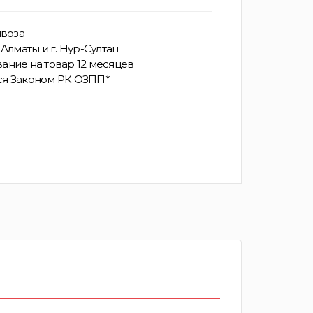
воза
Алматы и г. Нур-Султан
ание на товар 12 месяцев
ся Законом РК ОЗПП*