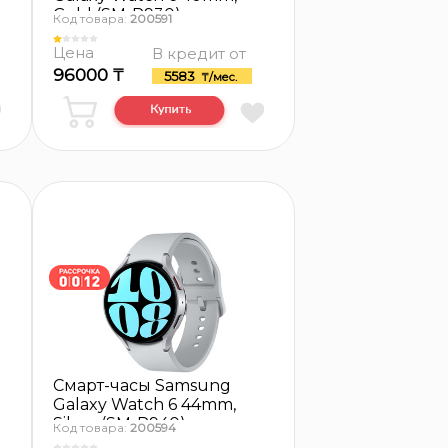
Gold (SM-R930)
Код товара:
200591
Цена
В кредит от
96000 ₸
5583
₸/мес.
Смарт-часы Samsung
Galaxy Watch 6 44mm,
Silver (SM-R940)
Код товара:
200594