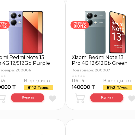
aomi Redmi Note 13
Xiaomi Redmi Note 13
o 4G 12/512Gb Purple
Pro 4G 12/512Gb Green
 товара:
200006
Код товара:
200007
на
Цена
В кредит от
В кредит от
0000 ₸
140000 ₸
8142
8142
₸/мес.
₸/мес.