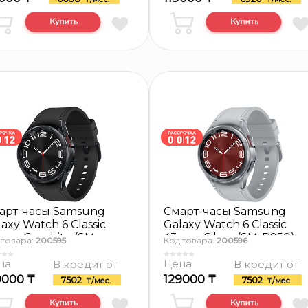
арт-часы Samsung
Смарт-часы Samsung
axy Watch 6 Classic
Galaxy Watch 6 Classic
mm, Graphite (SM-
43mm, Silver (SM-R950)
 товара:
200595
Код товара:
200596
50)
на
Цена
В кредит от
В кредит от
9000 ₸
129000 ₸
7502
7502
₸/мес.
₸/мес.