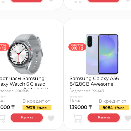
арт-часы Samsung
Samsung Galaxy A36
axy Watch 6 Classic
8/128GB Awesome
mm, Silver (SM-R960)
Lavender
 товара:
200598
Код товара:
199407
на
Цена
В кредит от
В кредит от
2000 ₸
139000 ₸
7676
8084
₸/мес.
₸/мес.