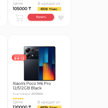
Цена
В кредит от
105000 ₸
6106
₸/мес.
Xiaomi Poco M6 Pro
12/512GB Black
Код товара:
200644
Цена
В кредит от
120000 ₸
6979
₸/мес.