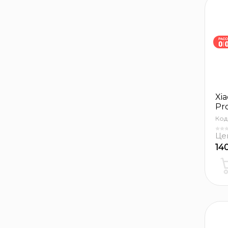
Xi
Pr
Код
Це
14