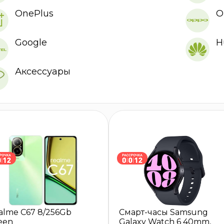
OnePlus
O
Google
H
Аксессуары
alme C67 8/256Gb
Смарт-часы Samsung
een
Galaxy Watch 6 40mm,