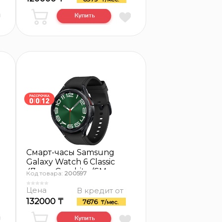
Смарт-часы Samsung
Galaxy Watch 6 Classic
47mm, Graphite (SM-
Код товара:
200597
R960)
Цена
В кредит от
132000 ₸
7676
₸/мес.