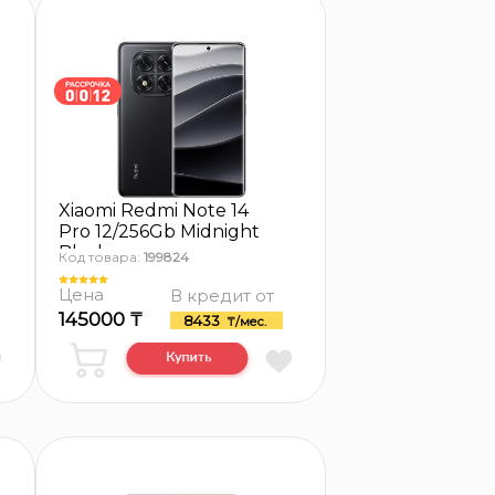
Xiaomi Redmi Note 14
Pro 12/256Gb Midnight
Black
Код товара:
199824
Цена
В кредит от
145000 ₸
8433
₸/мес.