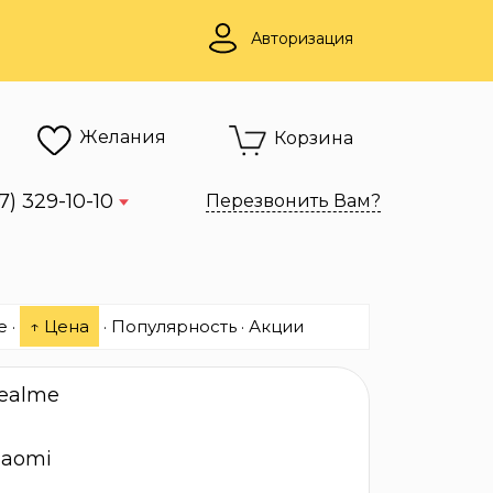
Авторизация
Желания
Корзина
7) 329-10-10
Перезвонить Вам?
е
·
↑ Цена
·
Популярность
·
Акции
ealme
iaomi