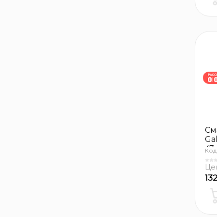
См
Gal
47
Код
Це
13