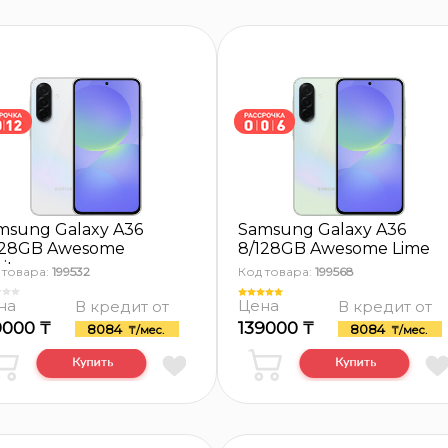
msung Galaxy A36
Samsung Galaxy A36
128GB Awesome
8/128GB Awesome Lime
ite
 товара:
199532
Код товара:
199568
на
Цена
В кредит от
В кредит от
9000 ₸
139000 ₸
8084
8084
₸/мес.
₸/мес.