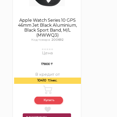
Apple Watch Series 10 GPS
46mm Jet Black Aluminium,
Black Sport Band, M/L
(MWWQ3)
Код товара:
200692
Цена
179000 ₸
В кредит от
10410
₸/мес.
в рассрочку