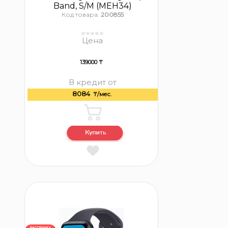
Band, S/M (MEH34)
Код товара:
200855
Цена
139000 ₸
В кредит от
8084
₸/мес.