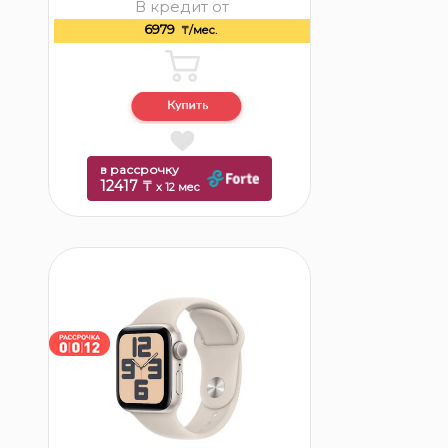
В кредит от
6979
₸/мес.
в рассрочку
12417 ₸
x 12 мес