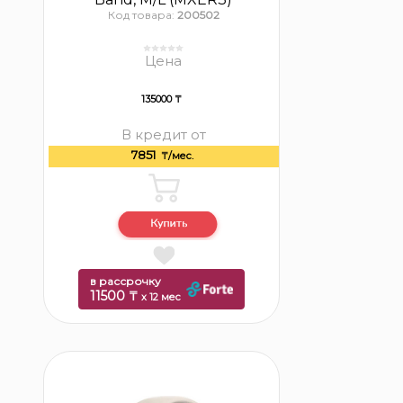
Код товара:
200502
Цена
135000 ₸
В кредит от
7851
₸/мес.
в рассрочку
11500 ₸
x 12 мес