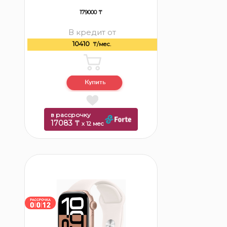
179000 ₸
В кредит от
10410
₸/мес.
в рассрочку
17083 ₸
x 12 мес