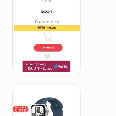
Цена
120000 ₸
В кредит от
6979
₸/мес.
в рассрочку
11500 ₸
x 12 мес