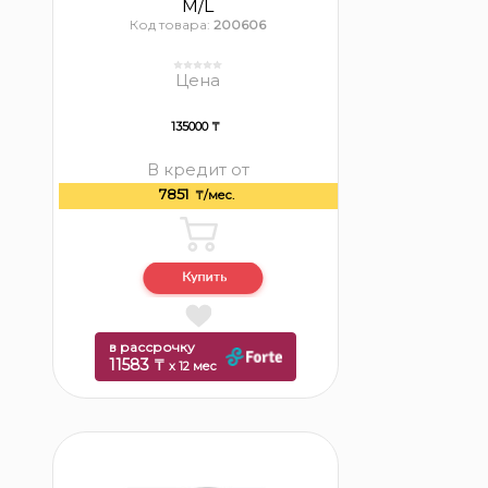
M/L
Код товара:
200606
Цена
135000 ₸
В кредит от
7851
₸/мес.
в рассрочку
11583 ₸
x 12 мес