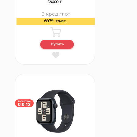
120000 ₸
В кредит от
6979
₸/мес.