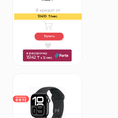
В кредит от
10410
₸/мес.
в рассрочку
15142 ₸
x 12 мес