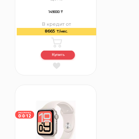
149000 ₸
В кредит от
8665
₸/мес.