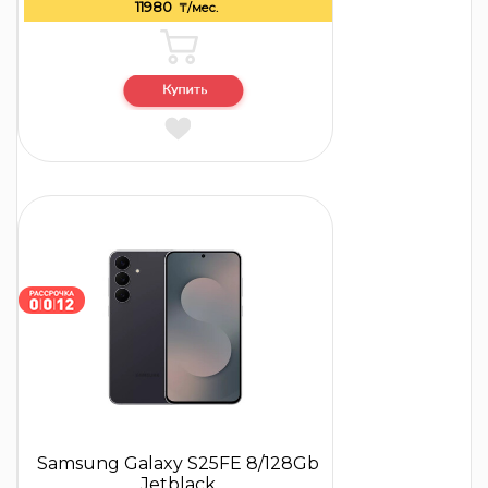
11980
₸/мес.
Samsung Galaxy S25FE 8/128Gb
Jetblack