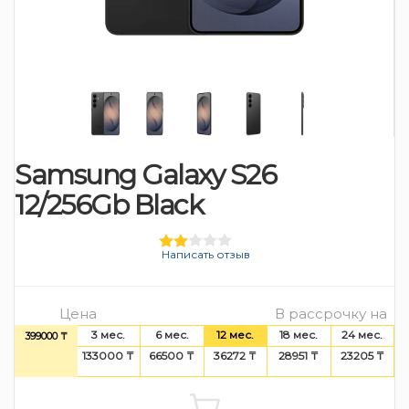
Samsung Galaxy S26
12/256Gb Black
Написать отзыв
Цена
В рассрочку на
3 мес.
6 мес.
12 мес.
18 мес.
24 мес.
399000 ₸
133000 ₸
66500 ₸
36272 ₸
28951 ₸
23205 ₸