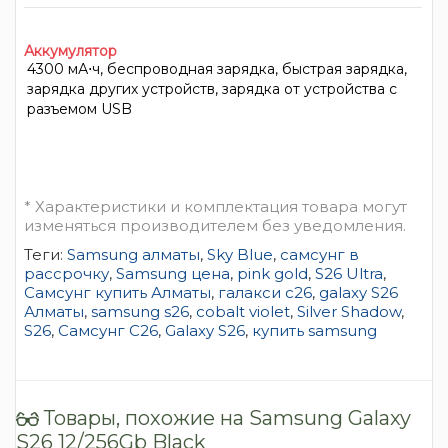
Аккумулятор
4300 мА⋅ч, беспроводная зарядка, быстрая зарядка,
зарядка других устройств, зарядка от устройства с
разъемом USB
* Характеристики и комплектация товара могут
изменяться производителем без уведомления.
Теги:
Samsung алматы
,
Sky Blue
,
самсунг в
рассрочку
,
Samsung цена
,
pink gold
,
S26 Ultra
,
Самсунг купить Алматы
,
галакси c26
,
galaxy S26
Алматы
,
samsung s26
,
cobalt violet
,
Silver Shadow
,
S26
,
Самсунг C26
,
Galaxy S26
,
купить samsung
Товары, похожие на Samsung Galaxy
S26 12/256Gb Black