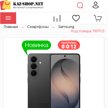
Toggle
navigation
Главная
→
Смартфоны
→
Samsung
Код товара: 199703