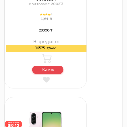
Код товара:
200213
Цена
285000 ₸
В кредит от
16575
₸/мес.