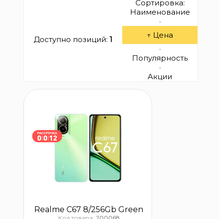
Сортировка:
Наименование
·
↑ Цена
Доступно позиций
:
1
·
Популярность
·
Акции
Realme C67 8/256Gb Green
Код товара:
200068