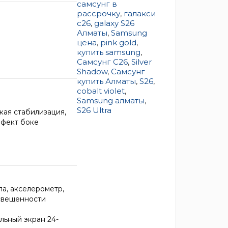
самсунг в
рассрочку
,
галакси
c26
,
galaxy S26
Алматы
,
Samsung
цена
,
pink gold
,
купить samsung
,
Самсунг C26
,
Silver
Shadow
,
Самсунг
купить Алматы
,
S26
,
cobalt violet
,
Samsung алматы
,
S26 Ultra
кая стабилизация,
ффект боке
ла, акселерометр,
освещенности
льный экран 24-