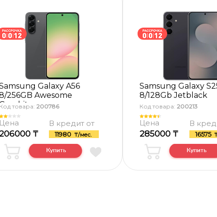
Samsung Galaxy A56
Samsung Galaxy S2
8/256GB Awesome
8/128Gb Jetblack
Graphite
Код товара:
200786
Код товара:
200213
Цена
Цена
В кредит от
В кред
206000 ₸
285000 ₸
11980
16575
₸/мес.
₸