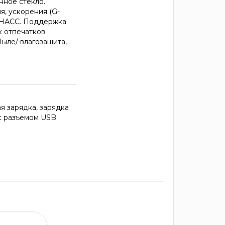
нное стекло.
я, ускорения (G-
ЛОНАСС. Поддержка
к отпечатков
ыле/-влагозащита,
я зарядка, зарядка
 с разъемом USB