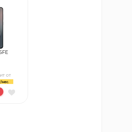
5FE
ит от
/мес.