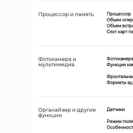
Процессор и память
Процессор
Объем опер
Объем встр
Слот карт п
Фотокамера и
Фотокамер
мультимедиа
Функции ка
Фронтальна
Форматы ау
Органайзер и другие
Датчики
функции
Режим поле
Особеннос