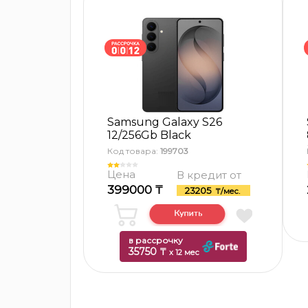
Samsung Galaxy S26
12/256Gb Black
Код товара:
199703
Цена
В кредит от
399000 ₸
23205
₸/мес.
в рассрочку
35750 ₸
x 12 мес