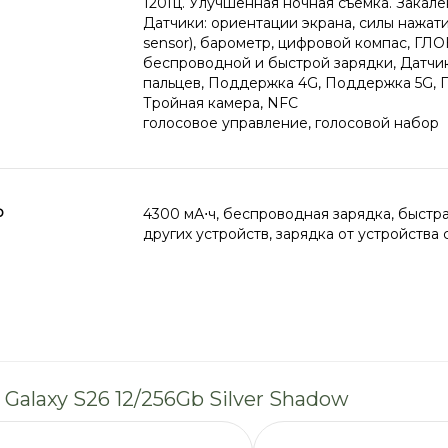
120Гц. Улучшенная ночная съемка. Закалё
Датчики: ориентации экрана, силы нажати
sensor), барометр, цифровой компас, Г
беспроводной и быстрой зарядки, Датчи
пальцев, Поддержка 4G, Поддержка 5G, П
Тройная камера, NFC
голосовое управление, голосовой набор
р
4300 мА⋅ч, беспроводная зарядка, быстра
других устройств, зарядка от устройства
Galaxy S26 12/256Gb Silver Shadow