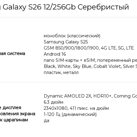
Galaxy S26 12/256Gb Серебристый
моноблок (классический)
Samsung Galaxy S25
GSM 850/900/1800/1900, 4G LTE, 5G, LTE
ая система
Android 16
nano SIM-карты + eSIM, попеременный р
Black, White, Sky Blue, Cobalt Violet, Silve
пластик, металл
Dynamic AMOLED 2X, HDR10+, Corning Goril
6.3 дюйм
 дисплея
2340x1080, 411 пикс. на дюйм
новления экрана
1-120 Гц (динамический)
 к царапинам
да