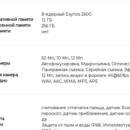
8-ядерный Exynos 2600
ативной памяти
12 ГБ
оенной памяти
256 ГБ
амяти
нет
а
50 Мп, 10 Мп, 12 Мп
меры
Автофокусировка, Макросъёмка, Оптичес
Панорамная съёмка, Серийная съемка, Э
я камера
12 Мп, запись видео в формате 4К@60fps
дио
WAV, AAC, WMA, MP3, APE
считывание отпечатка пальца, датчик Хол
гироскоп, датчик приближения, датчик 
та
да
ти
Защита от пыли и воды IP68. Интеллектуа