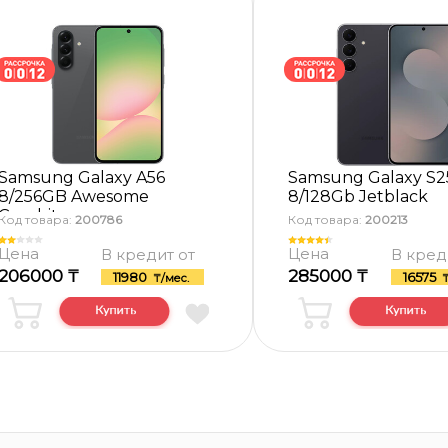
Samsung Galaxy A56
Samsung Galaxy S2
8/256GB Awesome
8/128Gb Jetblack
Graphite
Код товара:
200786
Код товара:
200213
Цена
Цена
В кредит от
В кред
206000 ₸
285000 ₸
11980
16575
₸/мес.
₸