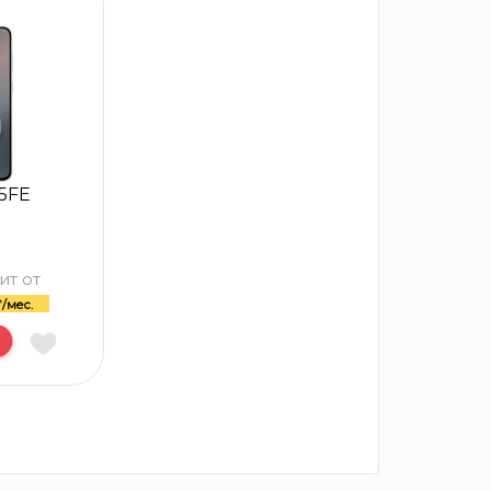
5FE
ит от
/мес.