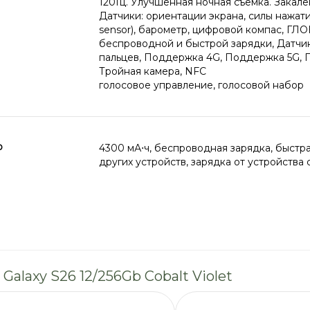
120Гц. Улучшенная ночная съемка. Закалё
Датчики: ориентации экрана, силы нажати
sensor), барометр, цифровой компас, Г
беспроводной и быстрой зарядки, Датчи
пальцев, Поддержка 4G, Поддержка 5G, П
Тройная камера, NFC
голосовое управление, голосовой набор
р
4300 мА⋅ч, беспроводная зарядка, быстра
других устройств, зарядка от устройства
alaxy S26 12/256Gb Cobalt Violet