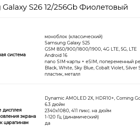
Galaxy S26 12/256Gb Фиолетовый
моноблок (классический)
Samsung Galaxy S25
GSM 850/900/1800/1900, 4G LTE, 5G, LTE
ая система
Android 16
nano SIM-карты + eSIM, попеременный р
Black, White, Sky Blue, Cobalt Violet, Silve
пластик, металл
Dynamic AMOLED 2X, HDR10+, Corning Goril
6.3 дюйм
 дисплея
2340x1080, 411 пикс. на дюйм
новления экрана
1-120 Гц (динамический)
 к царапинам
да