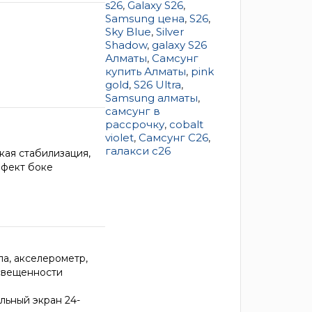
s26
,
Galaxy S26
,
Samsung цена
,
S26
,
Sky Blue
,
Silver
Shadow
,
galaxy S26
Алматы
,
Самсунг
купить Алматы
,
pink
gold
,
S26 Ultra
,
Samsung алматы
,
самсунг в
рассрочку
,
cobalt
violet
,
Самсунг C26
,
галакси c26
кая стабилизация,
ффект боке
ла, акселерометр,
освещенности
льный экран 24-