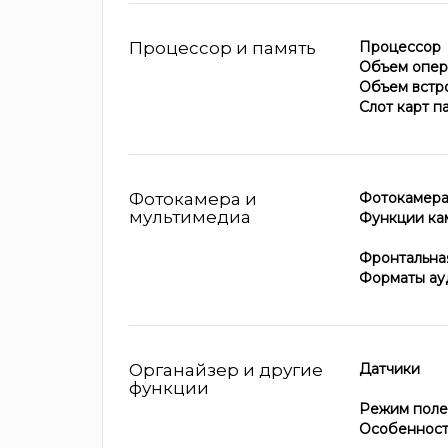
Процессор и память
Процессор
Объем опер
Объем встр
Слот карт п
Фотокамера и
Фотокамер
мультимедиа
Функции ка
Фронтальна
Форматы ау
Органайзер и другие
Датчики
функции
Режим поле
Особеннос