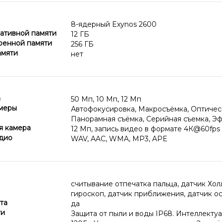
8-ядерный Exynos 2600
ативной памяти
12 ГБ
оенной памяти
256 ГБ
амяти
нет
а
50 Мп, 10 Мп, 12 Мп
меры
Автофокусировка, Макросъёмка, Оптичес
Панорамная съёмка, Серийная съемка, Э
я камера
12 Мп, запись видео в формате 4К@60fps
дио
WAV, AAC, WMA, MP3, APE
считывание отпечатка пальца, датчик Хол
гироскоп, датчик приближения, датчик 
та
да
ти
Защита от пыли и воды IP68. Интеллектуа