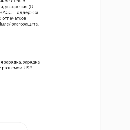
нное стекло.
я, ускорения (G-
ЛОНАСС. Поддержка
к отпечатков
ыле/-влагозащита,
я зарядка, зарядка
 с разъемом USB