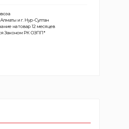
воза
Алматы и г. Нур-Султан
ание на товар 12 месяцев
ся Законом РК ОЗПП*