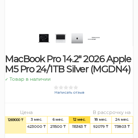
MacBook Pro 14.2″ 2026 Apple
M5 Pro 24/1TB Silver (MGDN4)
Товар в наличии
✓
Написать отзыв
Цена
В рассрочку на
3 мес.
6 мес.
12 мес.
18 мес.
24 мес.
1269000 ₸
423000 ₸
211500 ₸
115363 ₸
92079 ₸
73803 ₸