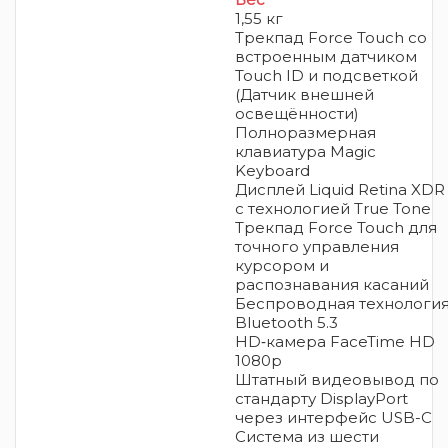
1,55 кг
Трекпад Force Touch со
встроенным датчиком
Touch ID и подсветкой
(Датчик внешней
освещённости)
Полноразмерная
клавиатура Magic
Keyboard
Дисплей Liquid Retina XDR
с технологией True Tone
Трекпад Force Touch для
точного управления
курсором и
распознавания касаний
Беспроводная технологи
Bluetooth 5.3
HD‑камера FaceTime HD
1080p
Штатный видеовывод по
стандарту DisplayPort
через интерфейс USB-C
Система из шести