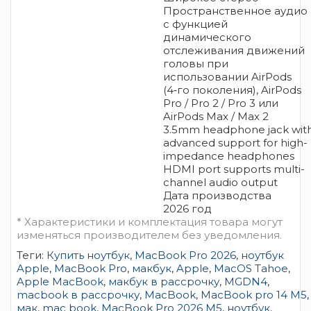
Пространственное аудио
с функцией
динамического
отслеживания движений
головы при
использовании AirPods
(4‑го поколения), AirPods
Pro / Pro 2 / Pro 3 или
AirPods Max / Max 2
3.5mm headphone jack wit
advanced support for high-
impedance headphones
HDMI port supports multi-
channel audio output
Дата производства
2026 год
* Характеристики и комплектация товара могут
изменяться производителем без уведомления.
Теги:
Купить ноутбук
,
MacBook Pro 2026
,
ноутбук
Apple
,
MacBook Pro
,
макбук
,
Apple
,
MacOS Tahoe
,
Apple MacBook
,
макбук в рассрочку
,
MGDN4
,
macbook в рассрочку
,
MacBook
,
MacBook pro 14 M5
,
мак
,
mac book
,
MacBook Pro 2026 M5
,
ноутбук
,