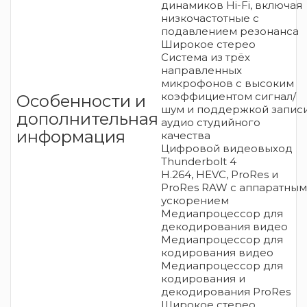
динамиков Hi-Fi, включая
низкочастотные с
подавлением резонанса
Широкое стерео
Система из трёх
направленных
микрофонов с высоким
коэффициентом сигнал/
Особенности и
шум и поддержкой запис
дополнительная
аудио студийного
информация
качества
Цифровой видеовыход
Thunderbolt 4
H.264, HEVC, ProRes и
ProRes RAW с аппаратным
ускорением
Медиапроцессор для
декодиро­вания видео
Медиапроцессор для
кодирования видео
Медиапроцессор для
кодирования и
декодирования ProRes
Широкое стерео