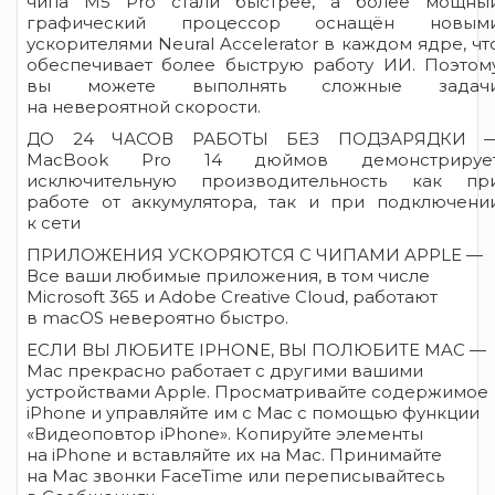
чипа M5 Pro стали быстрее, а более мощны
графический процессор оснащён новым
ускорителями Neural Accelerator в каждом ядре, чт
обеспечивает более быструю работу ИИ. Поэтом
вы можете выполнять сложные задач
на невероятной скорости.
ДО 24 ЧАСОВ РАБОТЫ БЕЗ ПОДЗАРЯДКИ 
MacBook Pro 14 дюймов демонстрируе
исключительную производительность как пр
работе от аккумулятора, так и при подключени
к сети
ПРИЛОЖЕНИЯ УСКОРЯЮТСЯ С ЧИПАМИ APPLE —
Все ваши любимые приложения, в том числе
Microsoft 365 и Adobe Creative Cloud, работают
в macOS невероятно быстро.
ЕСЛИ ВЫ ЛЮБИТЕ IPHONE, ВЫ ПОЛЮБИТЕ MAC —
Mac прекрасно работает с другими вашими
устройствами Apple. Просматривайте содержимое
iPhone и управляйте им с Mac с помощью функции
«Видеоповтор iPhone». Копируйте элементы
на iPhone и вставляйте их на Mac. Принимайте
на Mac звонки FaceTime или переписывайтесь