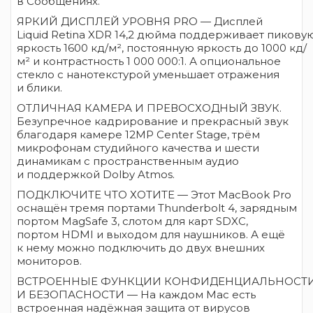
в Сообщениях.
ЯРКИЙ ДИСПЛЕЙ УРОВНЯ PRO — Дисплей
Liquid Retina XDR 14,2 дюйма поддерживает пикову
яркость 1600 кд/м², постоянную яркость до 1000 кд/
м² и контрастность 1 000 000:1. А опциональное
стекло с нанотекстурой уменьшает отражения
и блики.
ОТЛИЧНАЯ КАМЕРА И ПРЕВОСХОДНЫЙ ЗВУК.
Безупречное кадрирование и прекрасный звук
благодаря камере 12MP Center Stage, трём
микрофонам студийного качества и шести
динамикам с пространственным аудио
и поддержкой Dolby Atmos.
ПОДКЛЮЧИТЕ ЧТО ХОТИТЕ — Этот MacBook Pro
оснащён тремя портами Thunderbolt 4, зарядным
портом MagSafe 3, слотом для карт SDXC,
портом HDMI и выходом для наушников. А ещё
к нему можно подключить до двух внешних
мониторов.
ВСТРОЕННЫЕ ФУНКЦИИ КОНФИДЕНЦИАЛЬНОСТ
И БЕЗОПАСНОСТИ — На каждом Mac есть
встроенная надёжная защита от вирусов