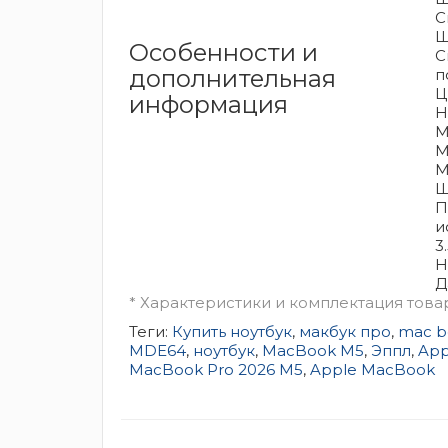
С
Ш
Особенности и
С
дополнительная
п
Ц
информация
H
М
М
М
Ш
П
и
3
H
Д
* Характеристики и комплектация това
Теги:
Купить ноутбук
,
макбук про
,
mac b
MDE64
,
ноутбук
,
MacBook M5
,
Эппл
,
App
MacBook Pro 2026 M5
,
Apple MacBook