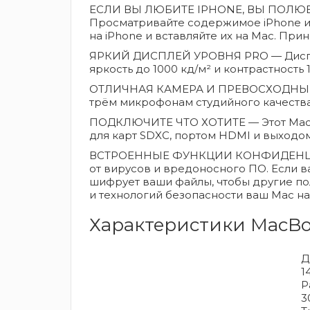
ЕСЛИ ВЫ ЛЮБИТЕ IPHONE, ВЫ ПОЛЮБИТ
Просматривайте содержимое iPhone и 
на iPhone и вставляйте их на Mac. Пр
ЯРКИЙ ДИСПЛЕЙ УРОВНЯ PRO — Дисплей 
яркость до 1000 кд/м² и контрастность
ОТЛИЧНАЯ КАМЕРА И ПРЕВОСХОДНЫЙ ЗВ
трём микрофонам студийного качества
ПОДКЛЮЧИТЕ ЧТО ХОТИТЕ — Этот MacBoo
для карт SDXC, портом HDMI и выходо
ВСТРОЕННЫЕ ФУНКЦИИ КОНФИДЕНЦИАЛ
от вирусов и вредоносного ПО. Если ва
шифрует ваши файлы, чтобы другие по
и технологий безопасности ваш Mac н
Характеристики MacBook
Д
1
Р
3