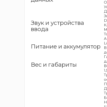
О
У
Д
З
D
Звук и устройства
К
ввода
M
T
А
L
Питание и аккумулятор
В
д
Г
д
Вес и габариты
В
1
Т
о
П
Д
Т
Б
H
Ш