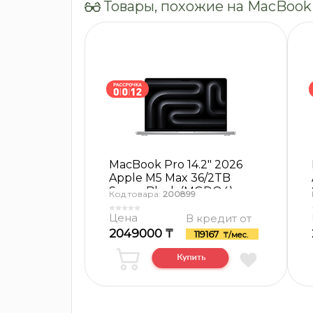
Товары, похожие на MacBook P
MacBook Pro 14.2″ 2026
Apple M5 Max 36/2TB
Space Black (MGDQ4)
Код товара:
200899
Цена
В кредит от
2049000 ₸
119167
₸/мес.