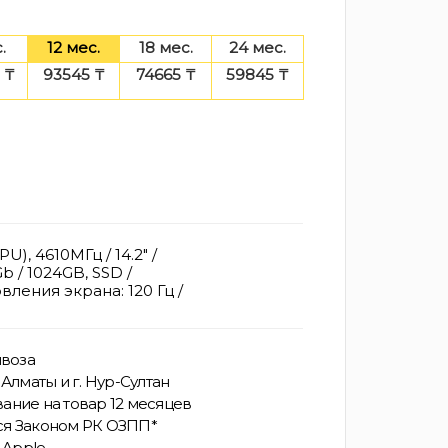
.
12 мес.
18 мес.
24 мес.
 ₸
93545 ₸
74665 ₸
59845 ₸
), 4610МГц / 14.2" /
b / 1024GB, SSD /
вления экрана: 120 Гц /
.
воза
Алматы и г. Нур-Султан
ание на товар 12 месяцев
ся Законом РК ОЗПП*
 Apple