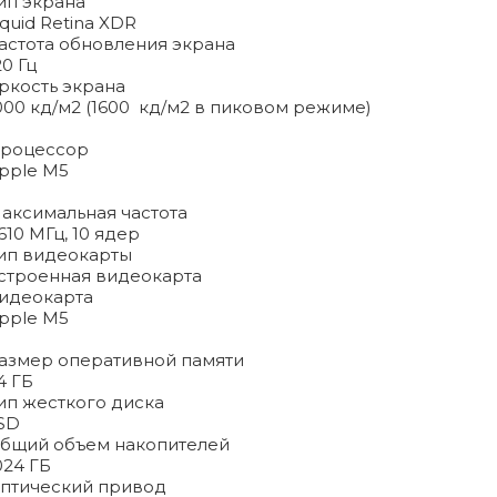
ип экрана
iquid Retina XDR
астота обновления экрана
20 Гц
ркость экрана
000 кд/м2 (1600 кд/м2 в пиковом режиме)
роцессор
pple M5
аксимальная частота
610 МГц, 10 ядер
ип видеокарты
строенная видеокарта
идеокарта
pple M5
азмер оперативной памяти
4 ГБ
ип жесткого диска
SD
бщий объем накопителей
024 ГБ
птический привод