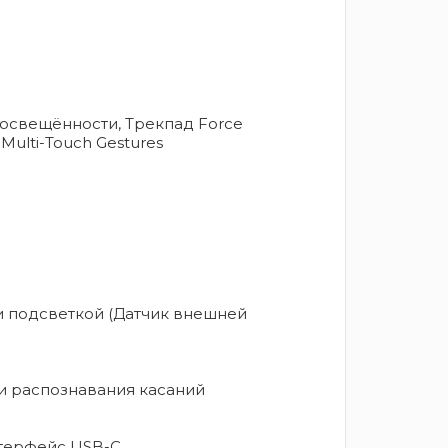
 освещённости, Трекпад Force
, Multi-Touch Gestures
и подсветкой (Датчик внешней
 и распознавания касаний
нтерфейс USB-C