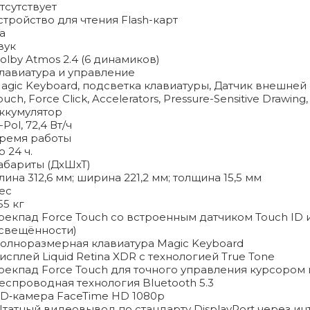
тсутствует
стройство для чтения Flash-карт
а
вук
olby Atmos 2.4 (6 динамиков)
лавиатура и управление
agic Keyboard, подсветка клавиатуры, Датчик внешней
ouch, Force Click, Accelerators, Pressure-Sensitive Drawing
ккумулятор
i-Pol, 72,4 Вт/ч
ремя работы
о 24 ч.
абариты (ДхШхТ)
лина 312,6 мм; ширина 221,2 мм; толщина 15,5 мм
ес
,55 кг
рекпад Force Touch со встроенным датчиком Touch ID 
свещённости)
олноразмерная клавиатура Magic Keyboard
исплей Liquid Retina XDR с технологией True Tone
рекпад Force Touch для точного управления курсором
еспроводная технология Bluetooth 5.3
D‑камера FaceTime HD 1080p
татный видеовывод по стандарту DisplayPort через и