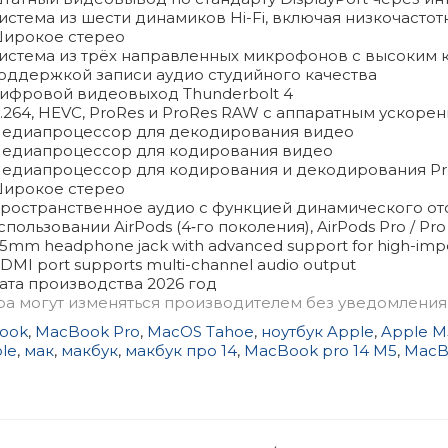
истема из шести динамиков Hi-Fi, включая низкочасто
ирокое стерео
истема из трёх направленных микрофонов с высоким 
оддержкой записи аудио студийного качества
ифровой видеовыход Thunderbolt 4
.264, HEVC, ProRes и ProRes RAW с аппаратным ускоре
едиапроцессор для декодиро­вания видео
едиапроцессор для кодирования видео
едиапроцессор для кодирования и декодирования Pr
ирокое стерео
ространственное аудио с функцией динамического о
спользовании AirPods (4‑го поколения), AirPods Pro / Pro 
.5mm headphone jack with advanced support for high-i
DMI port supports multi-channel audio output
ата производства 2026 год
ра могут изменяться производителем без уведомления
ook
,
MacBook Pro
,
MacOS Tahoe
,
ноутбук Apple
,
Apple M
le
,
мак
,
макбук
,
макбук про 14
,
MacBook pro 14 M5
,
MacB