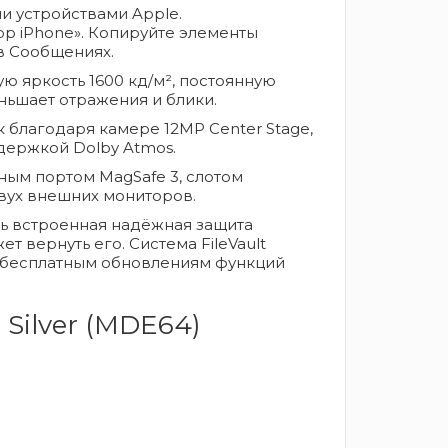
 устройствами Apple.
р iPhone». Копируйте элементы
 в Сообщениях.
 яркость 1600 кд/м², постоянную
еньшает отражения и блики.
лагодаря камере 12MP Center Stage,
держкой Dolby Atmos.
ым портом MagSafe 3, слотом
вух внешних мониторов.
строенная надёжная защита
 вернуть его. Система FileVault
я бесплатным обновлениям функций
 Silver (MDE64)