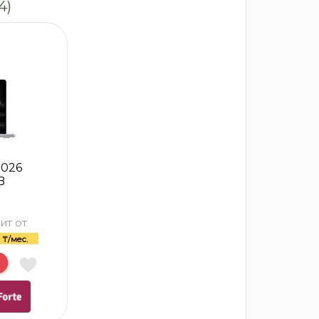
4)
2026
B
ит от
3
₸/мес.