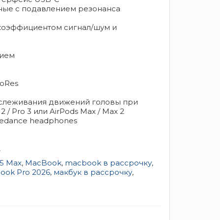
тные с подавлением резонанса
коэффициентом сигнал/шум и
нием
oRes
тслеживания движений головы при
2 / Pro 3 или AirPods Max / Max 2
mpedance headphones
.
5 Max
,
MacBook
,
macbook в рассрочку
,
ook Pro 2026
,
макбук в рассрочку
,