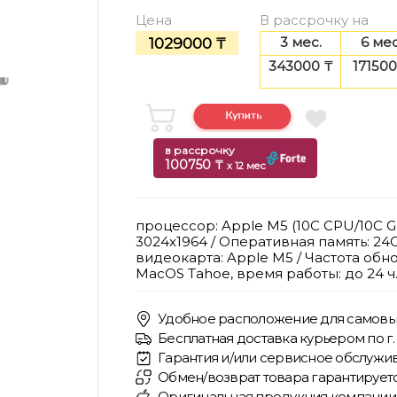
Цена
В рассрочку на
3 мес.
6 мес
1029000 ₸
343000 ₸
171500
в рассрочку
100750 ₸
x 12 мес
процессор: Apple M5 (10C CPU/10C GPU
3024x1964 / Оперативная память: 24G
видеокарта: Apple M5 / Частота обно
MacOS Tahoe, время работы: до 24 ч
Удобное расположение для самовы
Бесплатная доставка курьером по г. 
Гарантия и/или сервисное обслужив
Обмен/возврат товара гарантирует
Оригинальная продукция компании