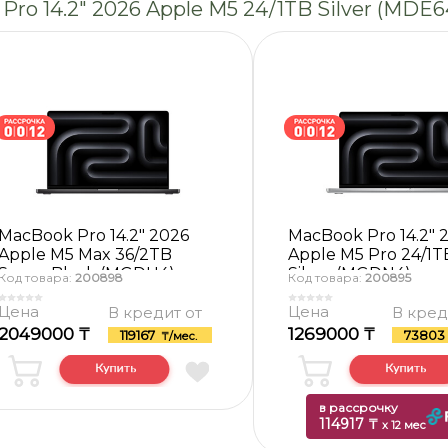
ro 14.2″ 2026 Apple M5 24/1TB Silver (MDE6
MacBook Pro 14.2″ 2026
MacBook Pro 14.2″ 
Apple M5 Max 36/2TB
Apple M5 Pro 24/1T
Space Black (MGDU4)
Silver (MGDN4)
Код товара:
200898
Код товара:
200895
Цена
Цена
В кредит от
В кред
2049000 ₸
1269000 ₸
119167
7380
₸/мес.
в рассрочку
114917 ₸
x 12 мес