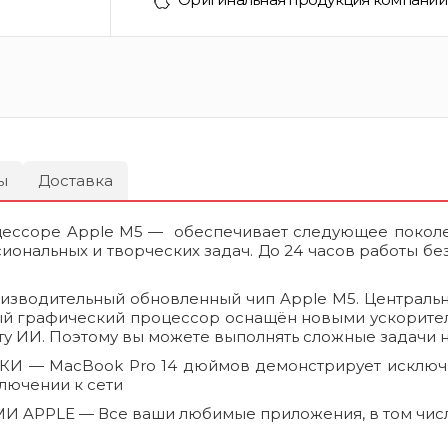
ы
Доставка
оцессоре Apple M5 — обеспечивает следующее покол
сиональных и творческих задач. До 24 часов работы б
оизводительный обновленный чип Apple M5. Централь
ый графический процессор оснащён новыми ускорителя
ту ИИ. Поэтому вы можете выполнять сложные задачи н
 — MacBook Pro 14 дюймов демонстрирует исключи
ключении к сети
LE — Все ваши любимые приложения, в том числе Mic