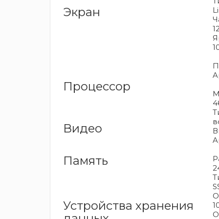
Т
Экран
L
Ч
1
Я
1
П
A
Процессор
М
4
Т
в
Видео
В
A
Память
Р
2
Т
S
О
Устройства хранения
1
О
данных