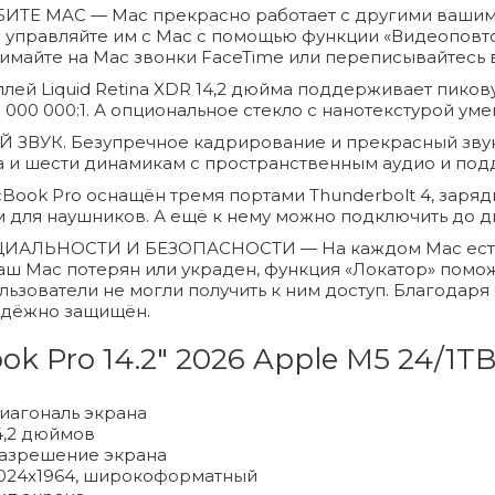
Е MAC — Mac прекрасно работает с другими вашими
управляйте им с Mac с помощью функции «Видеоповто
инимайте на Mac звонки FaceTime или переписывайтесь
Liquid Retina XDR 14,2 дюйма поддерживает пиковую
 1 000 000:1. А опциональное стекло с нанотекстурой ум
УК. Безупречное кадрирование и прекрасный звук б
 и шести динамикам с пространственным аудио и под
k Pro оснащён тремя портами Thunderbolt 4, зарядн
м для наушников. А ещё к нему можно подключить до д
ЬНОСТИ И БЕЗОПАСНОСТИ — На каждом Mac есть в
ш Mac потерян или украден, функция «Локатор» поможет
льзователи не могли получить к ним доступ. Благодар
адёжно защищён.
 Pro 14.2″ 2026 Apple M5 24/1TB
иагональ экрана
4,2 дюймов
азрешение экрана
024x1964, широкоформатный