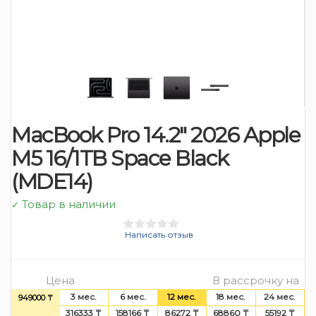
MacBook Pro 14.2″ 2026 Apple
M5 16/1TB Space Black
(MDE14)
Товар в наличии
✓
Написать отзыв
Цена
В рассрочку на
3 мес.
6 мес.
12 мес.
18 мес.
24 мес.
949000 ₸
316333 ₸
158166 ₸
86272 ₸
68860 ₸
55192 ₸