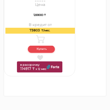
Цена
1269000 ₸
В кредит от
73803
₸/мес.
в рассрочку
114917 ₸
x 12 мес