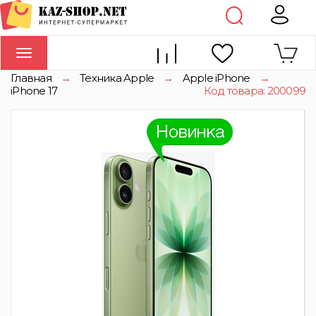
Toggle
navigation
Главная
→
Техника Apple
→
Apple iPhone
→
iPhone 17
Код товара: 200099