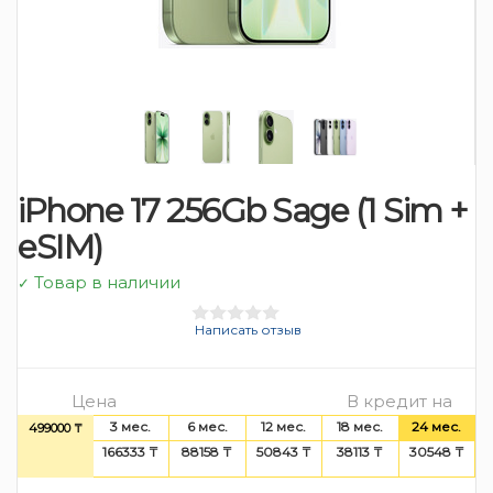
iPhone 17 256Gb Sage (1 Sim +
eSIM)
Товар в наличии
✓
Написать отзыв
Цена
В кредит на
3 мес.
6 мес.
12 мес.
18 мес.
24 мес.
499000 ₸
166333 ₸
88158 ₸
50843 ₸
38113 ₸
30548 ₸