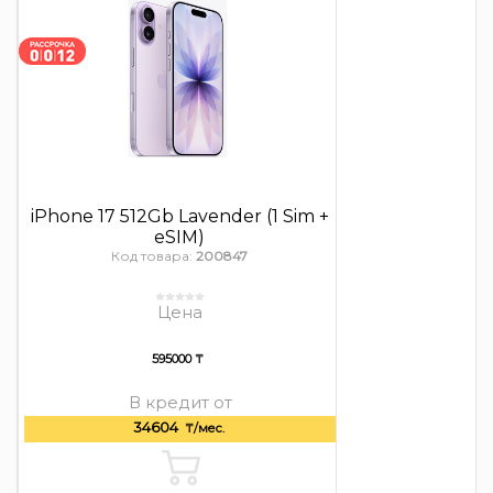
iPhone 17 512Gb Lavender (1 Sim +
eSIM)
Код товара:
200847
Цена
595000 ₸
В кредит от
34604
₸/мес.