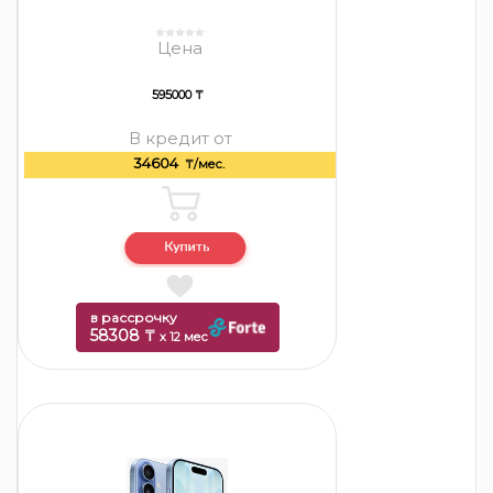
Цена
595000 ₸
В кредит от
34604
₸/мес.
в рассрочку
58308 ₸
x 12 мес