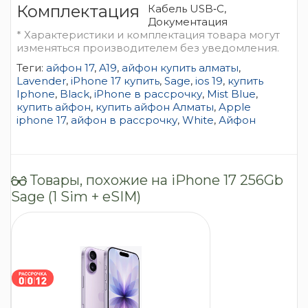
Комплектация
Кабель USB‑C,
Документация
* Характеристики и комплектация товара могут
изменяться производителем без уведомления.
Теги:
айфон 17
,
A19
,
айфон купить алматы
,
Lavender
,
iPhone 17 купить
,
Sage
,
ios 19
,
купить
Iphone
,
Black
,
iPhone в рассрочку
,
Mist Blue
,
купить айфон
,
купить айфон Алматы
,
Apple
iphone 17
,
айфон в рассрочку
,
White
,
Айфон
Товары, похожие на iPhone 17 256Gb
Sage (1 Sim + eSIM)