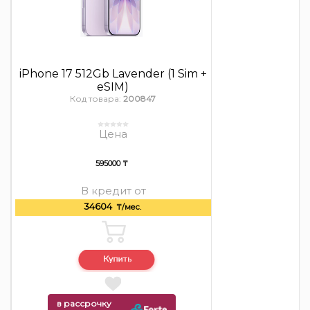
iPhone 17 512Gb Lavender (1 Sim +
eSIM)
Код товара:
200847
Цена
595000 ₸
В кредит от
34604
₸/мес.
в рассрочку