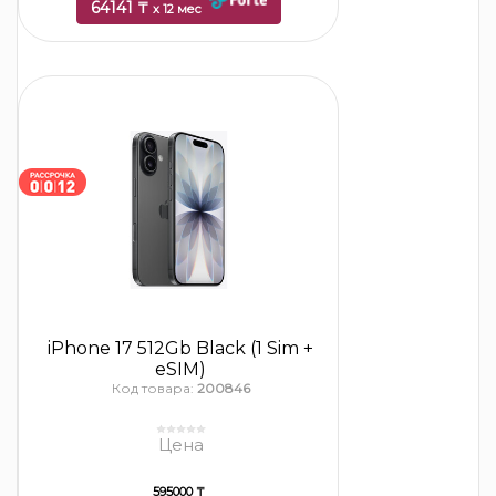
64141 ₸
x 12 мес
iPhone 17 512Gb Black (1 Sim +
eSIM)
Код товара:
200846
Цена
595000 ₸