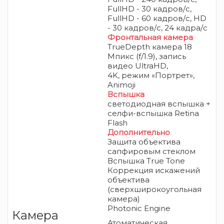
FullHD - 30 кадров/с,
FullHD - 60 кадров/с, HD
- 30 кадров/с, 24 кадра/c
Фронтальная камера
TrueDepth камера 18
Мпикс (f/1.9), запись
видео UltraHD,
4K,
режим «Портрет»,
Animoji
Вспышка
светодиодная вспышка +
селфи-вспышка Retina
Flash
Дополнительно
Защита объектива
сапфировым стеклом
Вспышка True Tone
Коррекция искажений
объектива
(сверхширокоугольная
камера)
Photonic Engine
Камера
Атоматическая