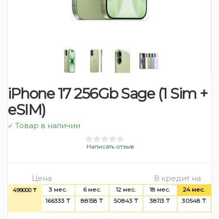
iPhone 17 256Gb Sage (1 Sim +
eSIM)
Товар в наличии
✓
Написать отзыв
Цена
В кредит на
3 мес.
6 мес.
12 мес.
18 мес.
24 мес.
499000 ₸
166333 ₸
88158 ₸
50843 ₸
38113 ₸
30548 ₸