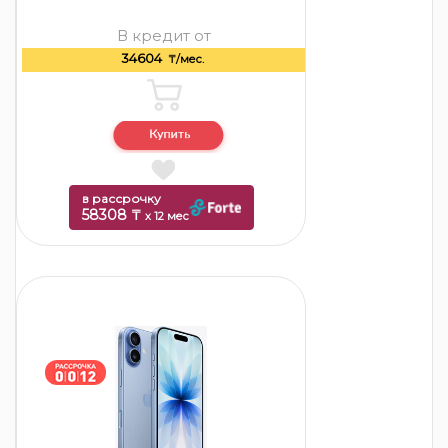
В кредит от
34604
₸/мес.
в рассрочку
58308 ₸
x 12 мес