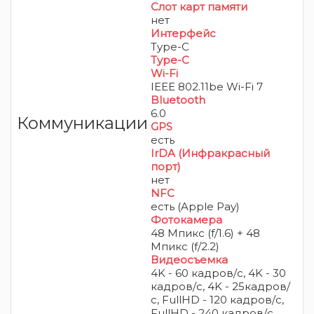
Слот карт памяти
нет
Интерфейс
Type-C
Type-C
Wi-Fi
IEEE 802.11be Wi-Fi 7
Bluetooth
6.0
Коммуникации
GPS
есть
IrDA (Инфракрасный
порт)
нет
NFC
есть (Apple Pay)
Фотокамера
48 Мпикс (f/1.6) + 48
Мпикс (f/2.2)
Видеосъемка
4K - 60 кадров/с, 4K - 30
кадров/с, 4K - 25кадров/
с, FullHD - 120 кадров/с,
FullHD - 240 кадров/с,