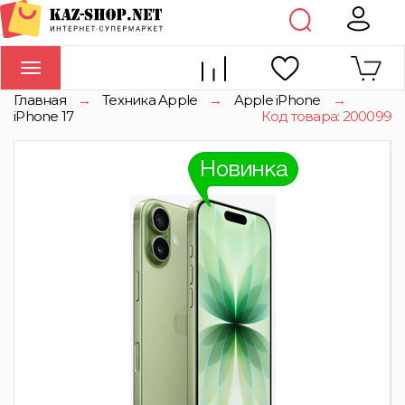
Toggle
navigation
Главная
→
Техника Apple
→
Apple iPhone
→
iPhone 17
Код товара: 200099