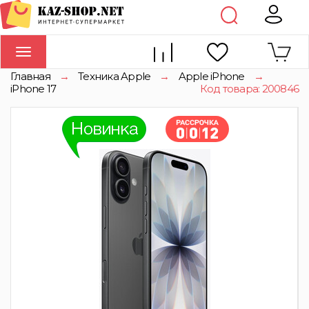
Toggle
navigation
Главная
→
Техника Apple
→
Apple iPhone
→
iPhone 17
Код товара: 200846