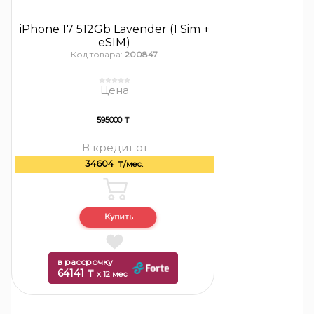
iPhone 17 512Gb Lavender (1 Sim +
eSIM)
Код товара:
200847
Цена
595000 ₸
В кредит от
34604
₸/мес.
в рассрочку
64141 ₸
x 12 мес