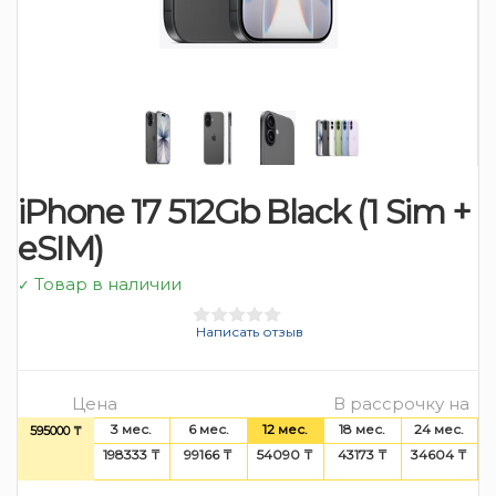
iPhone 17 512Gb Black (1 Sim +
eSIM)
Товар в наличии
✓
Написать отзыв
Цена
В рассрочку на
3 мес.
6 мес.
12 мес.
18 мес.
24 мес.
595000 ₸
198333 ₸
99166 ₸
54090 ₸
43173 ₸
34604 ₸