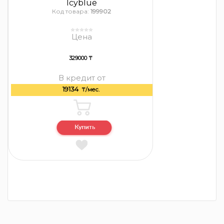
Icyblue
Код товара:
199902
Цена
329000 ₸
В кредит от
19134
₸/мес.