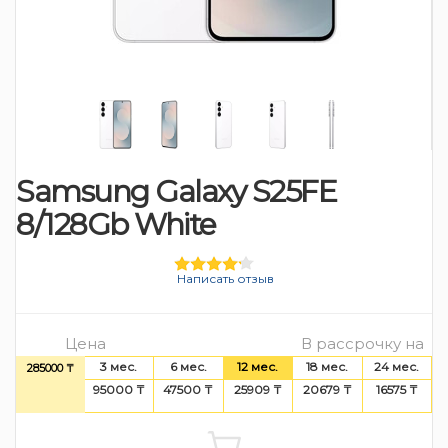
Samsung Galaxy S25FE
8/128Gb White
Написать отзыв
Цена
В рассрочку на
3 мес.
6 мес.
12 мес.
18 мес.
24 мес.
285000 ₸
95000 ₸
47500 ₸
25909 ₸
20679 ₸
16575 ₸