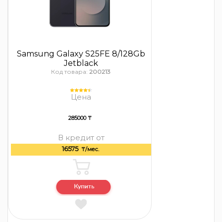
Samsung Galaxy S25FE 8/128Gb
Jetblack
Код товара:
200213
Цена
285000 ₸
В кредит от
16575
₸/мес.