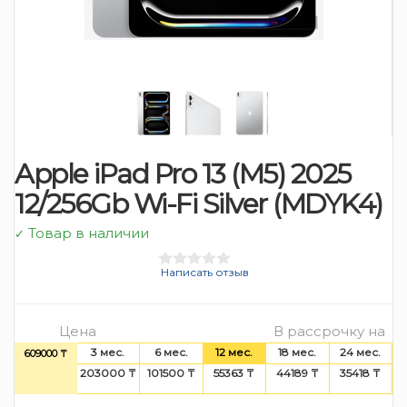
Apple iPad Pro 13 (M5) 2025
12/256Gb Wi-Fi Silver (MDYK4)
Товар в наличии
✓
Написать отзыв
Цена
В рассрочку на
3 мес.
6 мес.
12 мес.
18 мес.
24 мес.
609000 ₸
203000 ₸
101500 ₸
55363 ₸
44189 ₸
35418 ₸