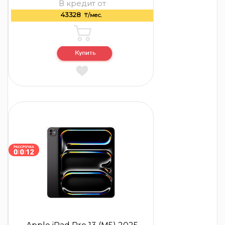
В кредит от
43328
₸/мес.