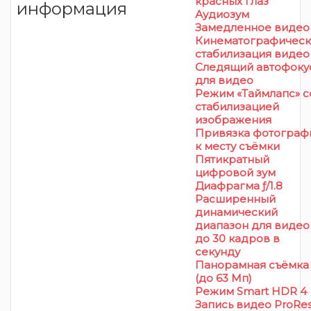
красных глаз
информация
Аудиозум
Замедленное видео
Кинематографическ
стабилизация видео
Следящий автофоку
для видео
Режим «Таймлапс» с
стабилизацией
изображения
Привязка фотограф
к месту съёмки
Пятикратный
цифровой зум
Диафрагма ƒ/1.8
Расширенный
динамический
диапазон для видео
до 30 кадров в
секунду
Панорамная съёмка
(до 63 Мп)
Режим Smart HDR 4
Запись видео ProRe