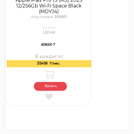
Apple iPad Pro 13 (M5) 2025
12/256Gb Wi-Fi Space Black
(MDYJ4)
Код товара:
200911
Цена
609000 ₸
В кредит от
35418
₸/мес.