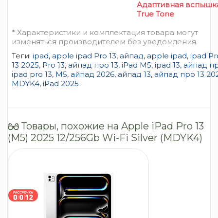
Адаптивная вспышк
True Tone
* Характеристики и комплектация товара могут
изменяться производителем без уведомления.
Теги:
ipad
,
apple ipad Pro 13
,
айпад
,
apple ipad
,
ipad Pr
13 2025
,
Pro 13
,
айпад про 13
,
iPad M5
,
ipad 13
,
айпад п
ipad pro 13
,
M5
,
айпад 2026
,
айпад 13
,
айпад про 13 20
MDYK4
,
iPad 2025
Товары, похожие на Apple iPad Pro 13
(M5) 2025 12/256Gb Wi-Fi Silver (MDYK4)