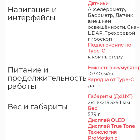
Датчики
Навигация и
Акселерометр,
Барометр, Датчик
интерфейсы
внешней
освещённости, Ска
LiDAR, Трехосевой
гироскоп
Подключение по
Type-C
к компьютеру
Емкость аккумулято
Питание и
10340 мАч
продолжительность
Зарядка от Type-C
работы
да
Габариты (ДхШхТ)
281.6x215.5x5.1 мм
Вес и габариты
Вес
579 г.
Дисплей OLED
Дисплей True Tone
Технология
ProMotion с