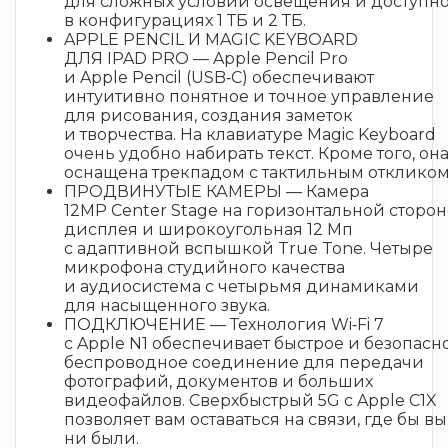
для сложных условий освещения и доступн
в конфигурациях 1 ТБ и 2 ТБ.
APPLE PENCIL И MAGIC KEYBOARD
ДЛЯ IPAD PRO — Apple Pencil Pro
и Apple Pencil (USB‑C) обеспечивают
интуитивно понятное и точное управление
для рисования, создания заметок
и творчества. На клавиатуре Magic Keyboard
очень удобно набирать текст. Кроме того, он
оснащена трекпадом с тактильным откликом
ПРОДВИНУТЫЕ КАМЕРЫ — Камера
12MP Center Stage на горизонтальной сторон
дисплея и широкоугольная 12 Мп
с адаптивной вспышкой True Tone. Четыре
микрофона студийного качества
и аудиосистема с четырьмя динамиками
для насыщенного звука.
ПОДКЛЮЧЕНИЕ — Технология Wi‑Fi 7
с Apple N1 обеспечивает быстрое и безопасн
беспроводное соединение для передачи
фотографий, документов и больших
видеофайлов. Сверхбыстрый 5G с Apple C1X
позволяет вам оставаться на связи, где бы вы
ни были.