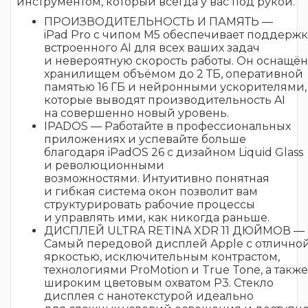
инструментом, который всегда у вас под рукой.
ПРОИЗВОДИТЕЛЬНОСТЬ И ПАМЯТЬ —
iPad Pro с чипом M5 обеспечивает поддержк
встроенного AI для всех ваших задач
и невероятную скорость работы. Он оснащён
хранилищем объёмом до 2 ТБ, оперативной
памятью 16 ГБ и нейронными ускорителями,
которые выводят производительность AI
на совершенно новый уровень.
IPADOS — Работайте в профессиональных
приложениях и успевайте больше
благодаря iPadOS 26 с дизайном Liquid Glass
и революционными
возможностями. Интуитивно понятная
и гибкая система окон позволит вам
структурировать рабочие процессы
и управлять ими, как никогда раньше.
ДИСПЛЕЙ ULTRA RETINA XDR 11 ДЮЙМОВ —
Самый передовой дисплей Apple с отлично
яркостью, исключительным контрастом,
технологиями ProMotion и True Tone, а также
широким цветовым охватом P3. Стекло
дисплея с нанотекстурой идеально