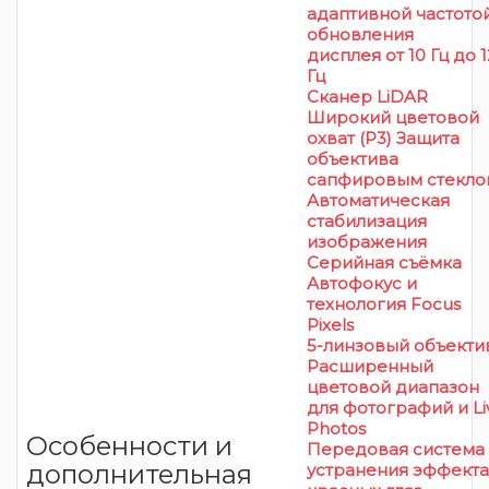
адаптивной частото
обновления
дисплея от 10 Гц до 
Гц
Сканер LiDAR
Широкий цветовой
охват (P3) Защита
объектива
сапфировым стекло
Автоматическая
стабилизация
изображения
Серийная съëмка
Автофокус и
технология Focus
Pixels
5-линзовый объекти
Расширенный
цветовой диапазон
для фотографий и Li
Photos
Особенности и
Передовая система
дополнительная
устранения эффекта