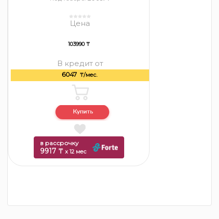
Цена
103990 ₸
В кредит от
6047
₸/мес.
в рассрочку
9917 ₸
x 12 мес