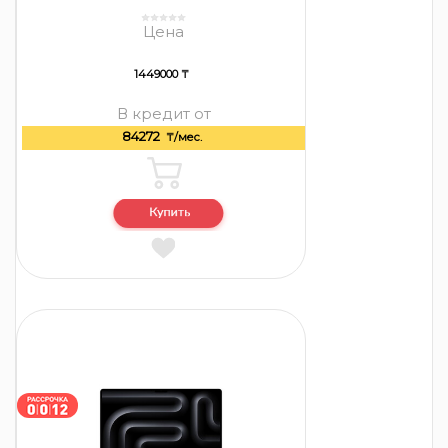
Цена
1449000 ₸
В кредит от
84272
₸/мес.