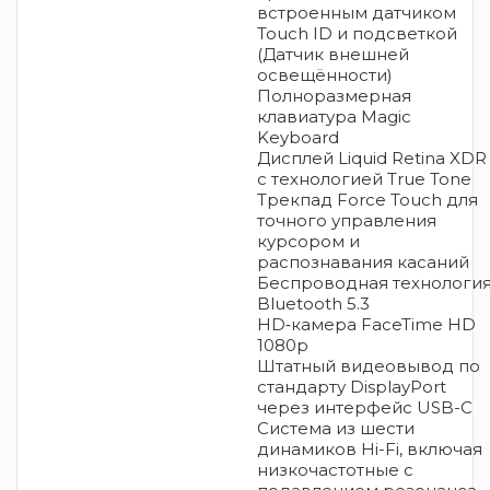
встроенным датчиком
Touch ID и подсветкой
(Датчик внешней
освещённости)
Полноразмерная
клавиатура Magic
Keyboard
Дисплей Liquid Retina XDR
с технологией True Tone
Трекпад Force Touch для
точного управления
курсором и
распознавания касаний
Беспроводная технологи
Bluetooth 5.3
HD‑камера FaceTime HD
1080p
Штатный видеовывод по
стандарту DisplayPort
через интерфейс USB-C
Система из шести
динамиков Hi-Fi, включая
низкочастотные с