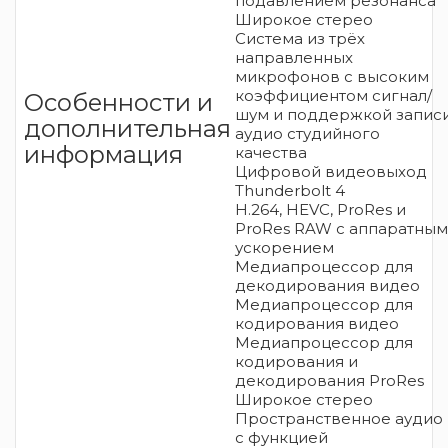
подавлением резонанса
Широкое стерео
Система из трёх
направленных
микрофонов с высоким
коэффициентом сигнал/
Особенности и
шум и поддержкой запис
дополнительная
аудио студийного
информация
качества
Цифровой видеовыход
Thunderbolt 4
H.264, HEVC, ProRes и
ProRes RAW с аппаратным
ускорением
Медиапроцессор для
декодиро­вания видео
Медиапроцессор для
кодирования видео
Медиапроцессор для
кодирования и
декодирования ProRes
Широкое стерео
Пространственное аудио
с функцией