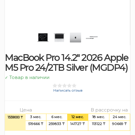
MacBook Pro 14.2″ 2026 Apple
M5 Pro 24/2TB Silver (MGDP4)
Товар в наличии
✓
Написать отзыв
Цена
В рассрочку на
3 мес.
6 мес.
12 мес.
18 мес.
24 мес.
1559000 ₸
519666 ₸
259833 ₸
141727 ₸
113122 ₸
90669 ₸