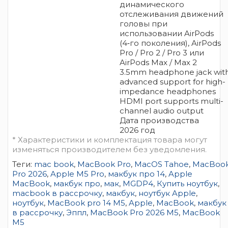
динамического
отслеживания движений
головы при
использовании AirPods
(4‑го поколения), AirPods
Pro / Pro 2 / Pro 3 или
AirPods Max / Max 2
3.5mm headphone jack wit
advanced support for high-
impedance headphones
HDMI port supports multi-
channel audio output
Дата производства
2026 год
* Характеристики и комплектация товара могут
изменяться производителем без уведомления.
Теги:
mac book
,
MacBook Pro
,
MacOS Tahoe
,
MacBoo
Pro 2026
,
Apple M5 Pro
,
макбук про 14
,
Apple
MacBook
,
макбук про
,
мак
,
MGDP4
,
Купить ноутбук
,
macbook в рассрочку
,
макбук
,
ноутбук Apple
,
ноутбук
,
MacBook pro 14 M5
,
Apple
,
MacBook
,
макбук
в рассрочку
,
Эппл
,
MacBook Pro 2026 M5
,
MacBook
M5