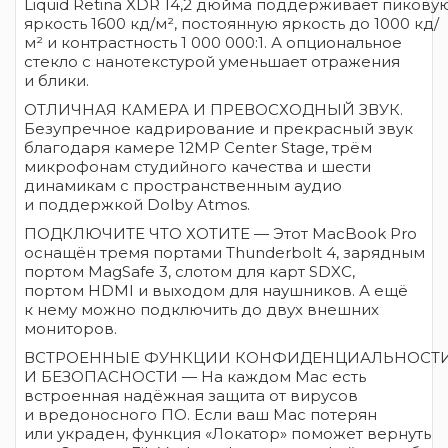
Liquid Retina XDR 14,2 дюйма поддерживает пикову
яркость 1600 кд/м², постоянную яркость до 1000 кд/
м² и контрастность 1 000 000:1. А опциональное
стекло с нанотекстурой уменьшает отражения
и блики.
ОТЛИЧНАЯ КАМЕРА И ПРЕВОСХОДНЫЙ ЗВУК.
Безупречное кадрирование и прекрасный звук
благодаря камере 12MP Center Stage, трём
микрофонам студийного качества и шести
динамикам с пространственным аудио
и поддержкой Dolby Atmos.
ПОДКЛЮЧИТЕ ЧТО ХОТИТЕ — Этот MacBook Pro
оснащён тремя портами Thunderbolt 4, зарядным
портом MagSafe 3, слотом для карт SDXC,
портом HDMI и выходом для наушников. А ещё
к нему можно подключить до двух внешних
мониторов.
ВСТРОЕННЫЕ ФУНКЦИИ КОНФИДЕНЦИАЛЬНОСТ
И БЕЗОПАСНОСТИ — На каждом Mac есть
встроенная надёжная защита от вирусов
и вредоносного ПО. Если ваш Mac потерян
или украден, функция «Локатор» поможет вернуть