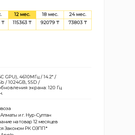
.
12 мес.
18 мес.
24 мес.
 ₸
115363 ₸
92079 ₸
73803 ₸
 GPU), 4610МГц / 14.2" /
b / 1024GB, SSD /
обновления экрана: 120 Гц
ч.
воза
Алматы и г. Нур-Султан
ание на товар 12 месяцев
ся Законом РК ОЗПП*
 Apple