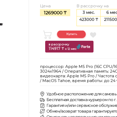
Цена
В рассрочку на
3 мес.
6 мес
1269000 ₸
423000 ₸
211500
в рассрочку
114917 ₸
x 12 мес
процессор: Apple M5 Pro (16C CPU/16C
3024x1964 / Оперативная память: 24G
видеокарта: Apple M5 Pro / Частота 
/ MacOS Tahoe, время работы: до 24 
Удобное расположение для самовы
Бесплатная доставка курьером по г. 
Гарантия и/или сервисное обслужив
Обмен/возврат товара гарантирует
Оригинальная продукция компании