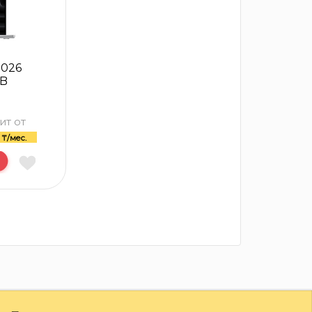
2026
TB
ит от
9
₸/мес.