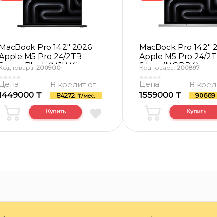
MacBook Pro 14.2″ 2026
MacBook Pro 14.2″ 
Apple M5 Pro 24/2TB
Apple M5 Pro 24/2
Space Black (MJLV4)
Silver (MGDP4)
Код товара:
200900
Код товара:
200897
Цена
Цена
В кредит от
В кред
1449000 ₸
1559000 ₸
84272
9066
₸/мес.