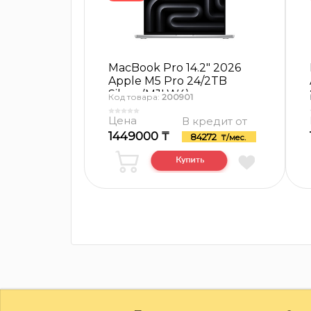
MacBook Pro 14.2″ 2026
Apple M5 Pro 24/2TB
Silver (MJLW4)
Код товара:
200901
Цена
В кредит от
1449000 ₸
84272
₸/мес.