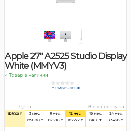
Apple 27″ A2525 Studio Display
White (MMYV3)
Товар в наличии
✓
Написать отзыв
Цена
В рассрочку на
3 мес.
6 мес.
12 мес.
18 мес.
24 мес.
1125000 ₸
375000 ₸
187500 ₸
102272 ₸
81631 ₸
65428 ₸