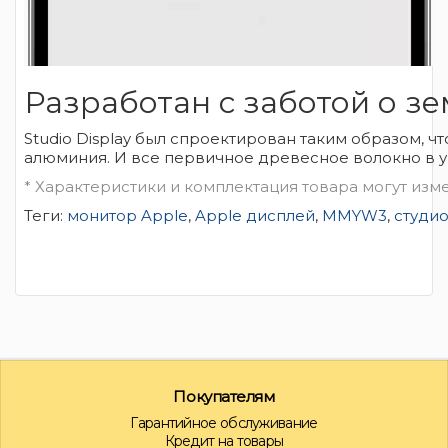
Разработан с заботой о зе
Studio Display был спроектирован таким образом, ч
алюминия. И все первичное древесное волокно в уп
* Характеристики и комплектация товара могут из
Теги:
монитор Apple
,
Apple дисплей
,
MMYW3
,
студи
Покупателям
Гарантийное обслуживание
Кредит на товары