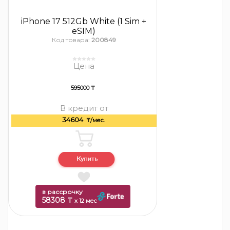
iPhone 17 512Gb White (1 Sim +
eSIM)
Код товара:
200849
Цена
595000 ₸
В кредит от
34604
₸/мес.
в рассрочку
58308 ₸
x 12 мес