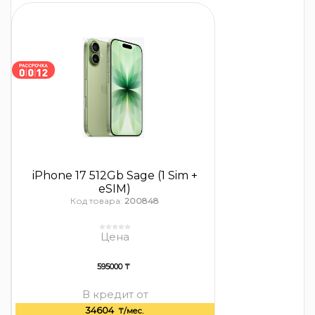
iPhone 17 512Gb Sage (1 Sim +
eSIM)
Код товара:
200848
Цена
595000 ₸
В кредит от
34604
₸/мес.