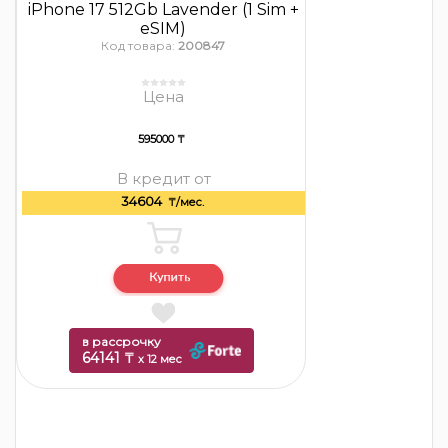
iPhone 17 512Gb Lavender (1 Sim +
eSIM)
Код товара:
200847
Цена
595000 ₸
В кредит от
34604
₸/мес.
в рассрочку
64141 ₸
x 12 мес