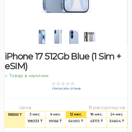
iPhone 17 512Gb Blue (1 Sim +
eSIM)
Товар в наличии
✓
Написать отзыв
Цена
В рассрочку на
3 мес.
6 мес.
12 мес.
18 мес.
24 мес.
595000 ₸
198333 ₸
99166 ₸
54090 ₸
43173 ₸
34604 ₸