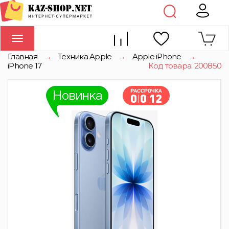
Toggle
navigation
Главная
→
Техника Apple
→
Apple iPhone
→
iPhone 17
Код товара: 200850