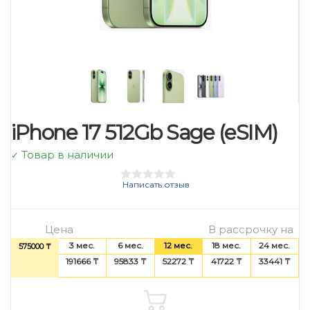
iPhone 17 512Gb Sage (eSIM)
Товар в наличии
✓
Написать отзыв
Цена
В рассрочку на
3 мес.
6 мес.
12 мес.
18 мес.
24 мес.
575000 ₸
191666 ₸
95833 ₸
52272 ₸
41722 ₸
33441 ₸