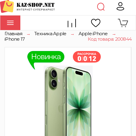
Toggle
navigation
Главная
→
Техника Apple
→
Apple iPhone
→
iPhone 17
Код товара: 200844