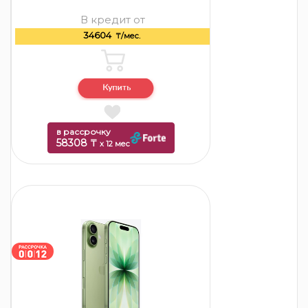
В кредит от
34604
₸/мес.
в рассрочку
58308 ₸
x 12 мес