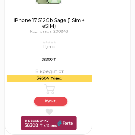
iPhone 17 512Gb Sage (1 Sim +
eSIM)
Код товара:
200848
Цена
595000 ₸
В кредит от
34604
₸/мес.
в рассрочку
58308 ₸
x 12 мес