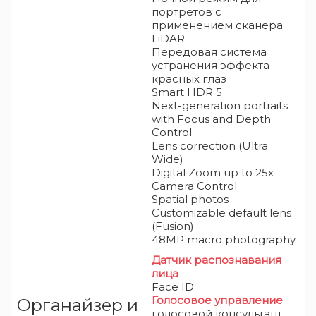
портретов с
применением сканера
LiDAR
Передовая система
устранения эффекта
красных глаз
Smart HDR 5
Next-generation portraits
with Focus and Depth
Control
Lens correction (Ultra
Wide)
Digital Zoom up to 25x
Camera Control
Spatial photos
Customizable default lens
(Fusion)
48MP macro photography
Датчик распознавания
лица
Face ID
Голосовое управление
Органайзер и
голосовой консультант