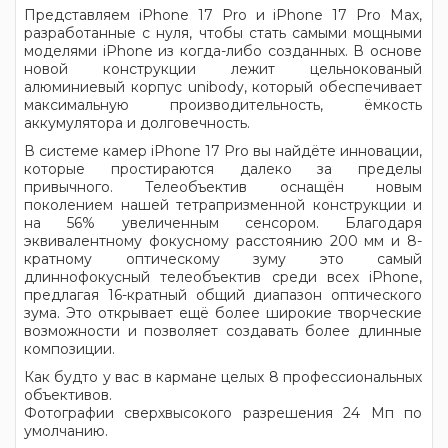
Представляем iPhone 17 Pro и iPhone 17 Pro Max,
разработанные с нуля, чтобы стать самыми мощными
моделями iPhone из когда-либо созданных. В основе
новой конструкции лежит цельнокованый
алюминиевый корпус unibody, который обеспечивает
максимальную производительность, ёмкость
аккумулятора и долговечность.
В системе камер iPhone 17 Pro вы найдёте инновации,
которые простираются далеко за пределы
привычного. Телеобъектив оснащён новым
поколением нашей тетрапризменной конструкции и
на 56% увеличенным сенсором. Благодаря
эквивалентному фокусному расстоянию 200 мм и 8-
кратному оптическому зуму это самый
длиннофокусный телеобъектив среди всех iPhone,
предлагая 16-кратный общий диапазон оптического
зума. Это открывает ещё более широкие творческие
возможности и позволяет создавать более длинные
композиции.
Как будто у вас в кармане целых 8 профессиональных
объективов.
Фотографии сверхвысокого разрешения 24 Мп по
умолчанию.