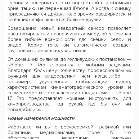
зрения и повернуть его из портретной в альбомную
ориентацию, не перемещая iPhone. А когда к снимку
присоединяются друзья, поле зрения расширяется, и
на ваших селфи окажется больше друзей.
Совершенно новый квадратный сенсор позволяет
масштабировать и поворачивать камеру, обеспечивая
более гибкие возможности для съёмки селфи и
видео. Кроме того, он автоматически создаёт
групповой снимок всех участников.
От домашних фильмов до голливудских постановок —
iPhone 17 Pro справится с любыми задачами.
Благодаря большему количеству профессиональных
функций для видеосъемки, чем когда-либо, —
например, улучшенной стабилизации видео,
характеристикам кинематографического уровня и
совместимости с отраслевыми стандартами — iPhone
17 Pro предоставляет мощные инструменты для
кинопроизводства под рукой, где бы они ни
понадобились.
Новые измерения мощности.
Работаете ли вы с ресурсоёмкой графикой или
большими медиафайлами, iPhone 17 Pro
обеспечивает невероятно высокую