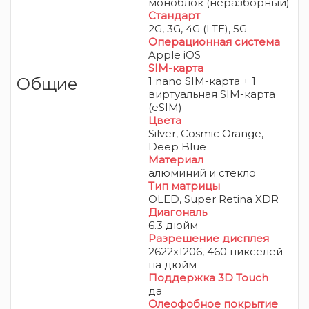
моноблок (неразборный)
Стандарт
2G, 3G, 4G (LTE), 5G
Операционная система
Apple iOS
SIM-карта
Общие
1 nano SIM-карта + 1
виртуальная SIM-карта
(eSIM)
Цвета
Silver, Cosmic Orange,
Deep Blue
Материал
алюминий и стекло
Тип матрицы
OLED
, Super Retina XDR
Диагональ
6.3 дюйм
Разрешение дисплея
2622x1206, 460 пикселей
на дюйм
Поддержка 3D Touch
да
Олеофобное покрытие