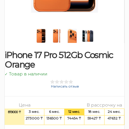
iPhone 17 Pro 512Gb Cosmic
Orange
Товар в наличии
✓
Написать отзыв
Цена
В рассрочку на
3 мес.
6 мес.
12 мес.
18 мес.
24 мес.
819000 ₸
273000 ₸
136500 ₸
74454 ₸
59427 ₸
47632 ₸