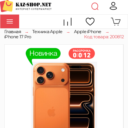
Toggle
navigation
Главная
→
Техника Apple
→
Apple iPhone
→
iPhone 17 Pro
Код товара: 200812