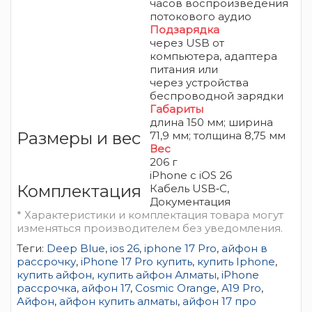
часов воспроизведения
потокового аудио
Подзарядка
через USB от
компьютера, адаптера
питания или
через
устройства
беспроводной зарядки
Габариты
длина 150 мм; ширина
Размеры и вес
71,9 мм; толщина 8,75 мм
Вес
206 г
iPhone
с iOS 26
Комплектация
Кабель USB‑C,
Документация
* Характеристики и комплектация товара могут
изменяться производителем без уведомления.
Теги:
Deep Blue
,
ios 26
,
iphone 17 Pro
,
айфон в
рассрочку
,
iPhone 17 Pro купить
,
купить Iphone
,
купить айфон
,
купить айфон Алматы
,
iPhone
рассрочка
,
айфон 17
,
Cosmic Orange
,
A19 Pro
,
Айфон
,
айфон купить алматы
,
айфон 17 про