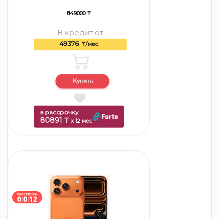
849000 ₸
В кредит от
49376
₸/мес.
в рассрочку
80891 ₸
x 12 мес