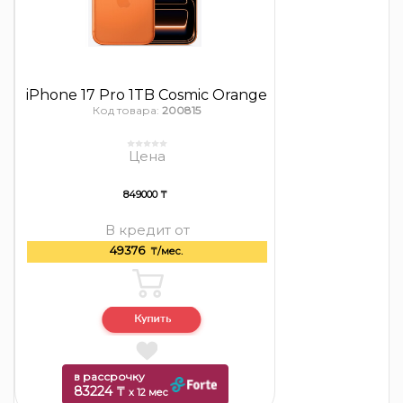
iPhone 17 Pro 1TB Cosmic Orange
Код товара:
200815
Цена
849000 ₸
В кредит от
49376
₸/мес.
в рассрочку
83224 ₸
x 12 мес