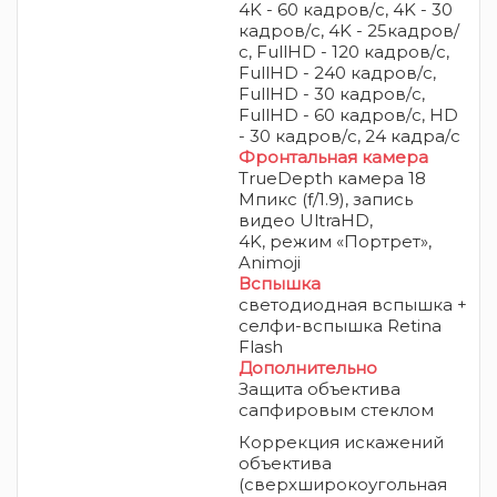
4K - 60 кадров/с, 4K - 30
кадров/с, 4K - 25кадров/
с, FullHD - 120 кадров/с,
FullHD - 240 кадров/с,
FullHD - 30 кадров/с,
FullHD - 60 кадров/с, HD
- 30 кадров/с, 24 кадра/c
Фронтальная камера
TrueDepth камера 18
Мпикс (f/1.9), запись
видео UltraHD,
4K,
режим «Портрет»,
Animoji
Вспышка
светодиодная вспышка +
селфи-вспышка Retina
Flash
Дополнительно
Защита объектива
сапфировым стеклом
Коррекция искажений
объектива
(сверхширокоугольная