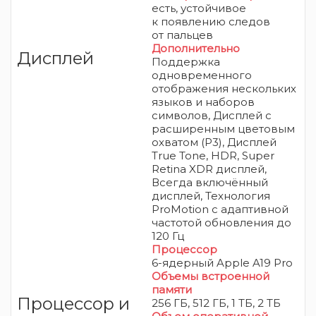
есть,
устойчивое
к появлению следов
от пальцев
Дополнительно
Дисплей
Поддержка
одновременного
отображения нескольких
языков и наборов
символов, Дисплей с
расширенным цветовым
охватом (P3), Дисплей
True Tone, HDR, Super
Retina XDR дисплей,
Всегда включённый
дисплей, Технология
ProMotion с адаптивной
частотой обновления до
120 Гц
Процессор
6-ядерный Apple A19 Pro
Объемы встроенной
памяти
Процессор и
256 ГБ, 512 ГБ, 1 ТБ, 2 TБ