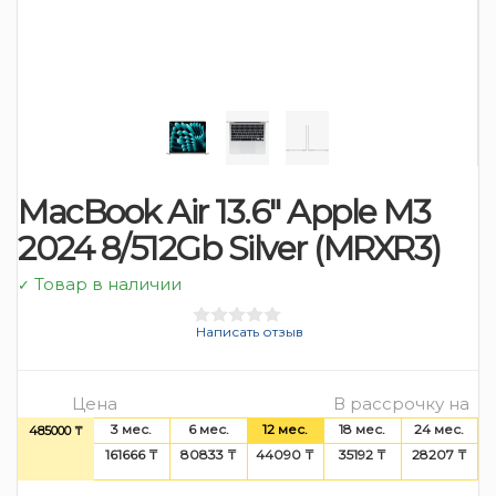
MacBook Air 13.6″ Apple M3
2024 8/512Gb Silver (MRXR3)
Товар в наличии
✓
Написать отзыв
Цена
В рассрочку на
3 мес.
6 мес.
12 мес.
18 мес.
24 мес.
485000 ₸
161666 ₸
80833 ₸
44090 ₸
35192 ₸
28207 ₸