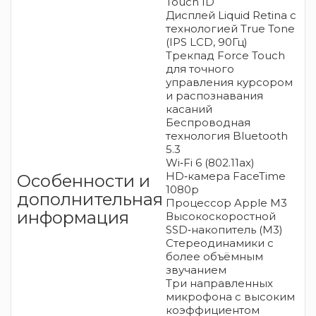
Touch ID
Дисплей Liquid Retina с
технологией True Tone
(IPS LCD, 90Гц)
Трекпад Force Touch
для точного
управления курсором
и распознавания
касаний
Беспроводная
технология Bluetooth
5.3
Wi‑Fi 6 (802.11ax)
HD‑камера FaceTime
Особенности и
1080p
дополнительная
Процессор Apple M3
информация
Высокоскоростной
SSD‑накопитель (M3)
Стереодинамики с
более объёмным
звучанием
Три направленных
микрофона с высоким
коэффициентом