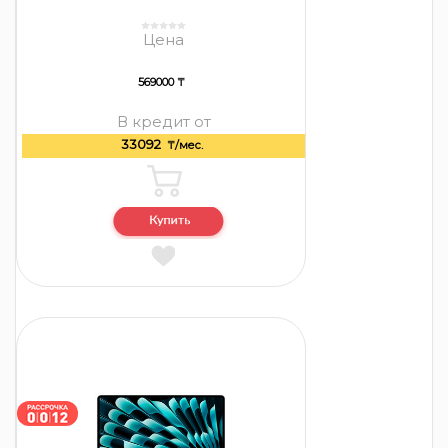
Цена
569000 ₸
В кредит от
33092
₸/мес.