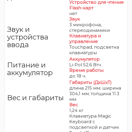
Устройство для чтения
Flash-карт
нет
Звук
3 микрофона,
Звук и
стереодинамики
устройства
Клавиатура и
управление
ввода
Touchpad, подсветка
клавиатуры
Аккумулятор
Питание и
Li-Pol 52.6 Втч
Время работы
аккумулятор
до 18 ч.
Габариты (ДхШхТ)
длина 215 мм; ширина
304,1 мм; толщина 11.3
Вес и габариты
мм
Вес
1,24 кг
Клавиатура Magic
Keyboard с
подсветкой и датчик