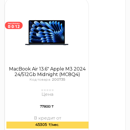
MacBook Air 13.6″ Apple M3 2024
24/512Gb Midnight (MC8Q4)
Код товара:
200735
Цена
779000 ₸
В кредит от
45305
₸/мес.