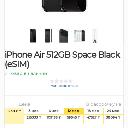
iPhone Air 512GB Space Black
(eSIM)
Товар в наличии
✓
Написать отзыв
Цена
В рассрочку на
3 мес.
6 мес.
12 мес.
18 мес.
24 мес.
655000 ₸
218333 ₸
109166 ₸
59545 ₸
47527 ₸
38094 ₸