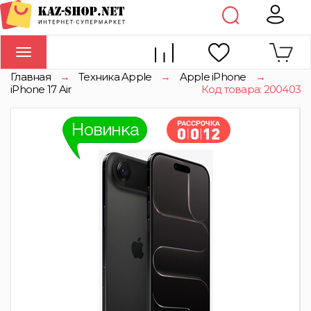
Toggle
navigation
Главная
→
Техника Apple
→
Apple iPhone
→
iPhone 17 Air
Код товара: 200403