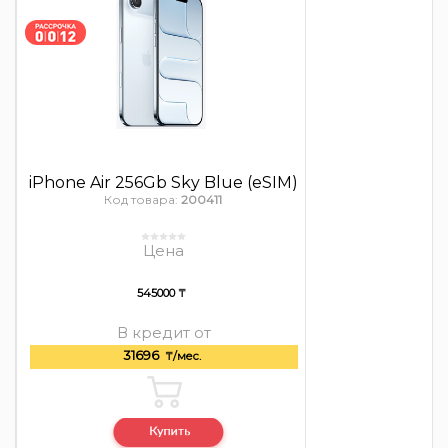
iPhone Air 256Gb Sky Blue (eSIM)
Код товара:
200411
Цена
545000 ₸
В кредит от
31696
₸/мес.