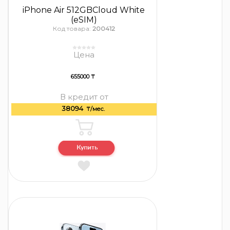
iPhone Air 512GBCloud White
(eSIM)
Код товара:
200412
Цена
655000 ₸
В кредит от
38094
₸/мес.