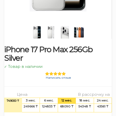
iPhone 17 Pro Max 256Gb
Silver
Товар в наличии
✓
Написать отзыв
Цена
В рассрочку на
3 мес.
6 мес.
12 мес.
18 мес.
24 мес.
749000 ₸
249666 ₸
124833 ₸
68090 ₸
54348 ₸
43561 ₸