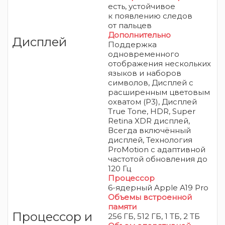
есть,
устойчивое
к появлению следов
от пальцев
Дополнительно
Дисплей
Поддержка
одновременного
отображения нескольких
языков и наборов
символов, Дисплей с
расширенным цветовым
охватом (P3), Дисплей
True Tone, HDR, Super
Retina XDR дисплей,
Всегда включённый
дисплей, Технология
ProMotion с адаптивной
частотой обновления до
120 Гц
Процессор
6-ядерный Apple A19 Pro
Объемы встроенной
памяти
Процессор и
256 ГБ, 512 ГБ, 1 ТБ, 2 TБ