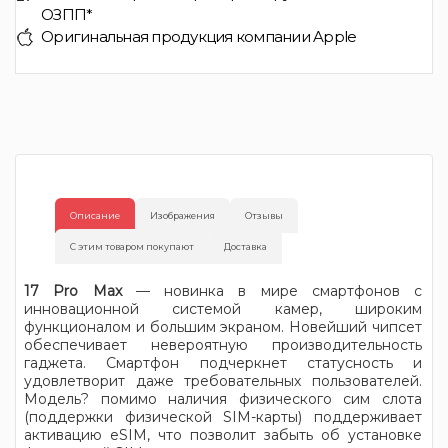
ОЗПП*
Оригинальная продукция компании Apple
Описание
Изображения
Отзывы
С этим товаром покупают
Доставка
17 Pro Max
— новинка в мире смартфонов с
инновационной системой камер, широким
функционалом и большим экраном. Новейший чипсет
обеспечивает невероятную производительность
гаджета. Смартфон подчеркнет статусность и
удовлетворит даже требовательных пользователей.
Модель? помимо наличия физического сим слота
(поддержки физической SIM-карты) поддерживает
активацию eSIM, что позволит забыть об установке