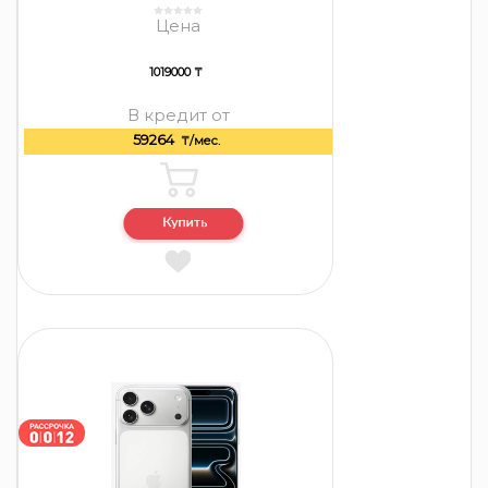
Цена
1019000 ₸
В кредит от
59264
₸/мес.