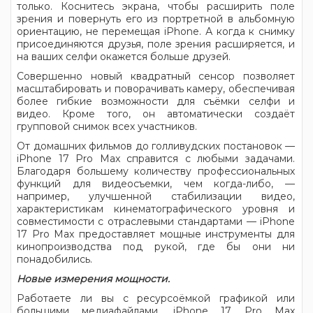
только. Коснитесь экрана, чтобы расширить поле
зрения и повернуть его из портретной в альбомную
ориентацию, не перемещая iPhone. А когда к снимку
присоединяются друзья, поле зрения расширяется, и
на ваших селфи окажется больше друзей.
Совершенно новый квадратный сенсор позволяет
масштабировать и поворачивать камеру, обеспечивая
более гибкие возможности для съёмки селфи и
видео. Кроме того, он автоматически создаёт
групповой снимок всех участников.
От домашних фильмов до голливудских постановок —
iPhone 17 Pro Max справится с любыми задачами.
Благодаря большему количеству профессиональных
функций для видеосъемки, чем когда-либо, —
например, улучшенной стабилизации видео,
характеристикам кинематографического уровня и
совместимости с отраслевыми стандартами — iPhone
17 Pro Max предоставляет мощные инструменты для
кинопроизводства под рукой, где бы они ни
понадобились.
Новые измерения мощности.
Работаете ли вы с ресурсоёмкой графикой или
большими медиафайлами, iPhone 17 Pro Max