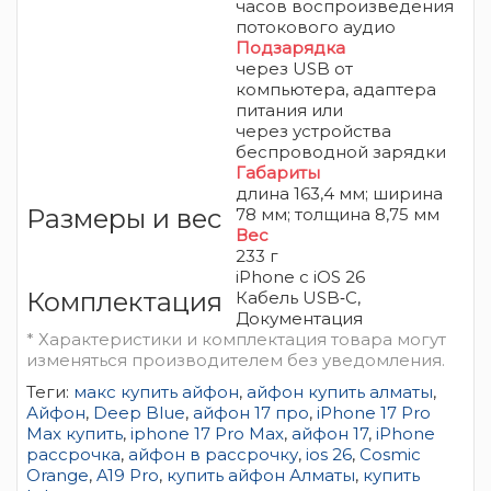
часов воспроизведения
потокового аудио
Подзарядка
через USB от
компьютера, адаптера
питания или
через
устройства
беспроводной зарядки
Габариты
длина 163,4 мм; ширина
Размеры и вес
78 мм; толщина 8,75 мм
Вес
233 г
iPhone
с iOS 26
Комплектация
Кабель USB‑C,
Документация
* Характеристики и комплектация товара могут
изменяться производителем без уведомления.
Теги:
макс купить айфон
,
айфон купить алматы
,
Айфон
,
Deep Blue
,
айфон 17 про
,
iPhone 17 Pro
Max купить
,
iphone 17 Pro Max
,
айфон 17
,
iPhone
рассрочка
,
айфон в рассрочку
,
ios 26
,
Cosmic
Orange
,
A19 Pro
,
купить айфон Алматы
,
купить