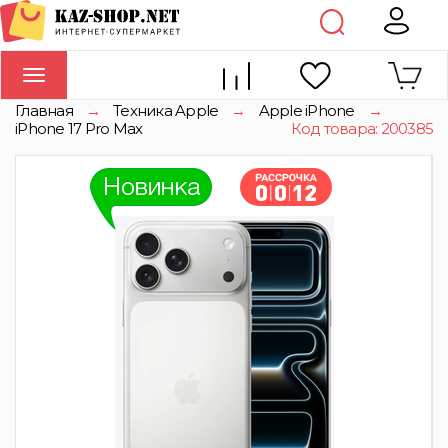
Toggle
navigation
Главная
→
Техника Apple
→
Apple iPhone
→
iPhone 17 Pro Max
Код товара: 200385