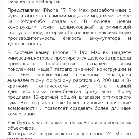
физической SIM-карты.
Представляем iPhone 17 Pro Max, разработанный с
нуля, чтобы стать самыми мощными моделями iPhone
из когда-либо созданных. В основе новой
конструкции лежит цельнокованый алюминиевый
корпус unibody, который обеспечивает максимальную
производительность, ёмкость аккумулятора и
долговечность.
В системе камер iPhone 17 Pro Max вы найдёте
инновации, которые простираются далеко за пределы
привычного. Телеобъектив оснащён новым
поколением нашей тетрапризменной конструкции и
на 56% увеличенным сенсором. Благодаря
эквивалентному фокусному расстоянию 200 мм и 8-
кратному оптическому зуму это самый
длиннофокусный телеобъектив среди всех iPhone,
предлагая 16-кратный общий диапазон оптического
зума. Это открывает ещё более широкие творческие
возможности и позволяет создавать более длинные
композиции.
Как будто у вас в кармане целых 8 профессиональных
объективов.
Фотографии сверхвысокого разрешения 24 Мп по