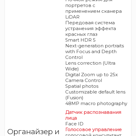
портретов с
применением сканера
LiDAR
Передовая система
устранения эффекта
красных глаз
Smart HDR 5
Next-generation portraits
with Focus and Depth
Control
Lens correction (Ultra
Wide)
Digital Zoom up to 25x
Camera Control
Spatial photos
Customizable default lens
(Fusion)
48MP macro photography
Датчик распознавания
лица
Face ID
Голосовое управление
Органайзер и
голосовой консультант