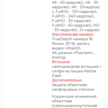
4K - 60 кадров/с, 4K - 30
кадров/с, 4K - 25кадров/
с, FullHD - 120 кадров/с,
FullHD - 240 кадров/с,
FullHD - 30 кадров/с,
FullHD - 60 кадров/с, HD
- 30 кадров/с, 24 кадра/c
Фронтальная камера
TrueDepth камера 18
Мпикс (f/1.9), запись
видео UltraHD,
4K,
режим «Портрет»,
Animoji
Вспышка
светодиодная вспышка +
селфи-вспышка Retina
Flash
Дополнительно
Защита объектива
сапфировым стеклом
Коррекция искажений
объектива
(сверхширокоугольная