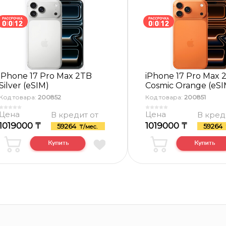
iPhone 17 Pro Max 2TB
iPhone 17 Pro Max 
Silver (eSIM)
Cosmic Orange (eSI
Код товара:
200852
Код товара:
200851
Цена
Цена
В кредит от
В кред
1019000 ₸
1019000 ₸
59264
59264
₸/мес.