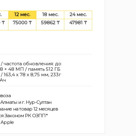
.
12 мес.
18 мес.
24 мес.
 ₸
75000 ₸
59862 ₸
47981 ₸
/ частота обновления: до
48 + 48 МП / память 512 ГБ
 / 163,4 x 78 x 8,75 мм, 233г
мАч
воза
Алматы и г. Нур-Султан
ание на товар 12 месяцев
ся Законом РК ОЗПП*
 Apple