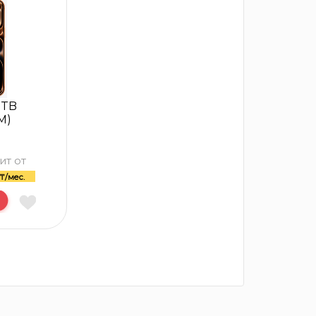
2TB
M)
ит от
₸/мес.