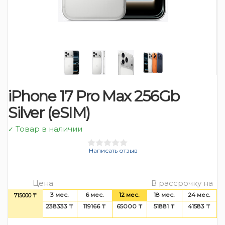
iPhone 17 Pro Max 256Gb
Silver (eSIM)
Товар в наличии
✓
Написать отзыв
Цена
В рассрочку на
3 мес.
6 мес.
12 мес.
18 мес.
24 мес.
715000 ₸
238333 ₸
119166 ₸
65000 ₸
51881 ₸
41583 ₸