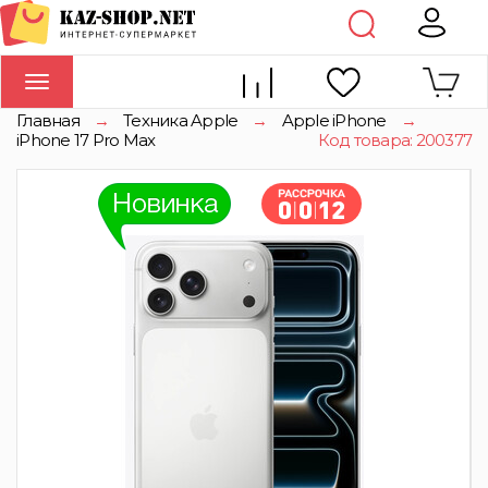
Toggle
navigation
Главная
→
Техника Apple
→
Apple iPhone
→
iPhone 17 Pro Max
Код товара: 200377