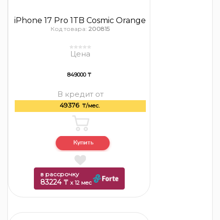
iPhone 17 Pro 1TB Cosmic Orange
Код товара:
200815
Цена
849000 ₸
В кредит от
49376
₸/мес.
в рассрочку
83224 ₸
x 12 мес