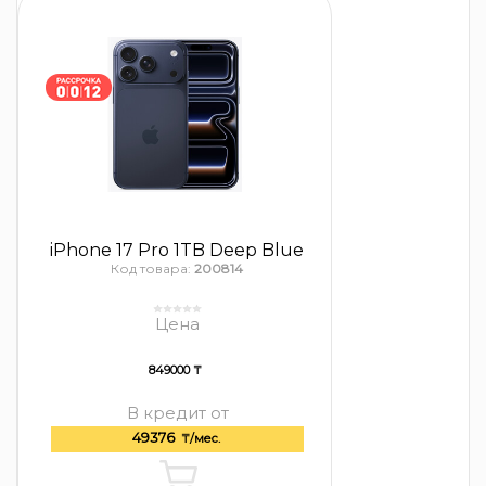
iPhone 17 Pro 1TB Deep Blue
Код товара:
200814
Цена
849000 ₸
В кредит от
49376
₸/мес.