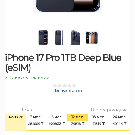
iPhone 17 Pro 1TB Deep Blue
(eSIM)
Товар в наличии
✓
Написать отзыв
Цена
В рассрочку на
3 мес.
6 мес.
12 мес.
18 мес.
24 мес.
845000 ₸
281666 ₸
140833 ₸
76818 ₸
61314 ₸
49144 ₸