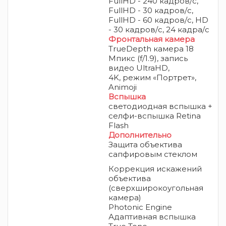
FullHD - 240 кадров/с,
FullHD - 30 кадров/с,
FullHD - 60 кадров/с, HD
- 30 кадров/с, 24 кадра/c
Фронтальная камера
TrueDepth камера 18
Мпикс (f/1.9), запись
видео UltraHD,
4K,
режим «Портрет»,
Animoji
Вспышка
светодиодная вспышка +
селфи-вспышка Retina
Flash
Дополнительно
Защита объектива
сапфировым стеклом
Коррекция искажений
объектива
(сверхширокоугольная
камера)
Photonic Engine
Адаптивная вспышка