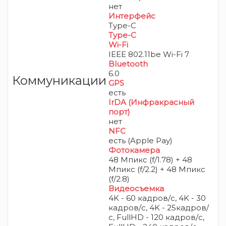
нет
Интерфейс
Type-C
Type-C
Wi-Fi
IEEE 802.11be Wi-Fi 7
Bluetooth
6.0
Коммуникации
GPS
есть
IrDA (Инфракрасный
порт)
нет
NFC
есть (Apple Pay)
Фотокамера
48 Мпикс (f/1.78) + 48
Мпикс (f/2.2) + 48 Мпикс
(f/2.8)
Видеосъемка
4K - 60 кадров/с, 4K - 30
кадров/с, 4K - 25кадров/
с, FullHD - 120 кадров/с,