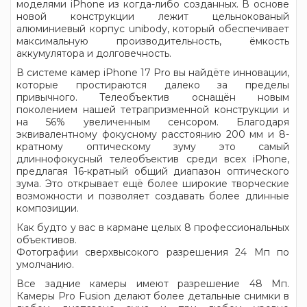
моделями iPhone из когда-либо созданных. В основе
новой конструкции лежит цельнокованый
алюминиевый корпус unibody, который обеспечивает
максимальную производительность, ёмкость
аккумулятора и долговечность.
В системе камер iPhone 17 Pro вы найдёте инновации,
которые простираются далеко за пределы
привычного. Телеобъектив оснащён новым
поколением нашей тетрапризменной конструкции и
на 56% увеличенным сенсором. Благодаря
эквивалентному фокусному расстоянию 200 мм и 8-
кратному оптическому зуму это самый
длиннофокусный телеобъектив среди всех iPhone,
предлагая 16-кратный общий диапазон оптического
зума. Это открывает ещё более широкие творческие
возможности и позволяет создавать более длинные
композиции.
Как будто у вас в кармане целых 8 профессиональных
объективов.
Фотографии сверхвысокого разрешения 24 Мп по
умолчанию.
Все задние камеры имеют разрешение 48 Мп.
Камеры Pro Fusion делают более детальные снимки в