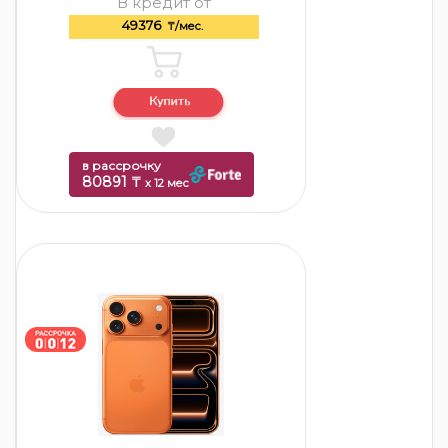
В кредит от
49376
₸/мес.
в рассрочку
80891 ₸
x 12 мес