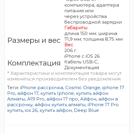
компьютера, адаптера
питания или
через
устройства
беспроводной зарядки
Габариты
длина 150 мм; ширина
Размеры и вес
71,9 мм; толщина 8,75 мм
Вес
206 г
iPhone
с iOS 26
Комплектация
Кабель USB‑C,
Документация
* Характеристики и комплектация товара могут
изменяться производителем без уведомления.
Теги:
iPhone рассрочка
,
Cosmic Orange
,
iphone 17
Pro
,
айфон 17
,
купить Iphone
,
купить айфон
Алматы
,
A19 Pro
,
айфон 17 про
,
Айфон
,
айфон в
рассрочку
,
айфон купить алматы
,
iPhone 17 Pro
купить
,
ios 26
,
купить айфон
,
Deep Blue