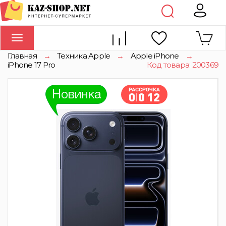
Toggle
navigation
Главная
→
Техника Apple
→
Apple iPhone
→
iPhone 17 Pro
Код товара: 200369