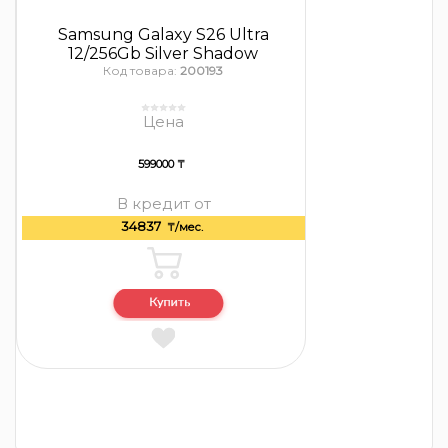
Samsung Galaxy S26 Ultra
12/256Gb Silver Shadow
Код товара:
200193
Цена
599000 ₸
В кредит от
34837
₸/мес.