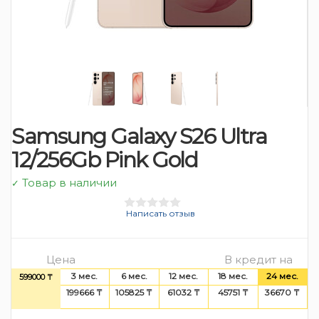
Samsung Galaxy S26 Ultra
12/256Gb Pink Gold
Товар в наличии
✓
Написать отзыв
Цена
В кредит на
3 мес.
6 мес.
12 мес.
18 мес.
24 мес.
599000 ₸
199666 ₸
105825 ₸
61032 ₸
45751 ₸
36670 ₸