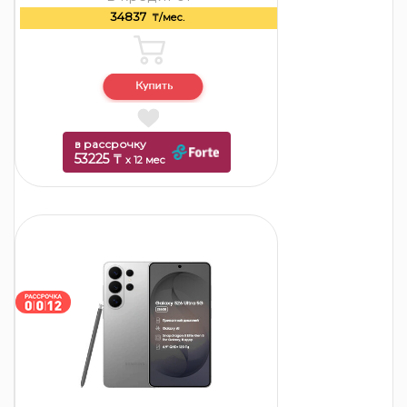
34837
₸/мес.
в рассрочку
53225 ₸
x 12 мес