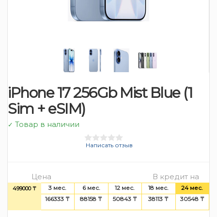
iPhone 17 256Gb Mist Blue (1
Sim + eSIM)
Товар в наличии
✓
Написать отзыв
Цена
В кредит на
3 мес.
6 мес.
12 мес.
18 мес.
24 мес.
499000 ₸
166333 ₸
88158 ₸
50843 ₸
38113 ₸
30548 ₸