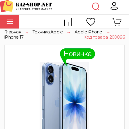
Toggle
navigation
Главная
→
Техника Apple
→
Apple iPhone
→
iPhone 17
Код товара: 200096