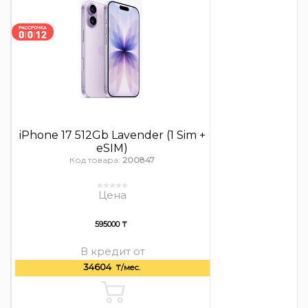
iPhone 17 512Gb Lavender (1 Sim +
eSIM)
Код товара:
200847
Цена
595000 ₸
В кредит от
34604
₸/мес.