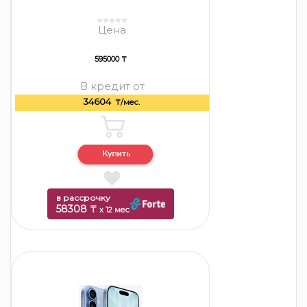
Цена
595000 ₸
В кредит от
34604
₸/мес.
в рассрочку
58308 ₸
x 12 мес