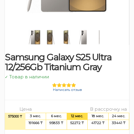
Samsung Galaxy S25 Ultra
12/256Gb Titanium Gray
Товар в наличии
✓
Написать отзыв
Цена
В рассрочку на
3 мес.
6 мес.
12 мес.
18 мес.
24 мес.
575000 ₸
191666 ₸
95833 ₸
52272 ₸
41722 ₸
33441 ₸