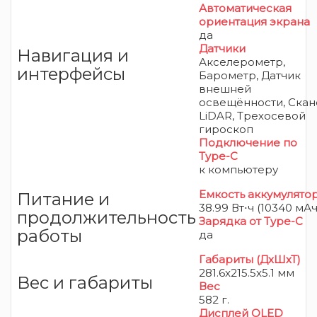
Автоматическая
ориентация экрана
да
Датчики
Навигация и
Акселерометр,
интерфейсы
Барометр, Датчик
внешней
освещённости, Ска
LiDAR, Трехосевой
гироскоп
Подключение по
Type-C
к компьютеру
Емкость аккумулято
Питание и
38.99 Вт⋅ч (10340 мАч
продолжительность
Зарядка от Type-C
работы
да
Габариты (ДхШхТ)
281.6x215.5x5.1 мм
Вес и габариты
Вес
582 г.
Дисплей OLED