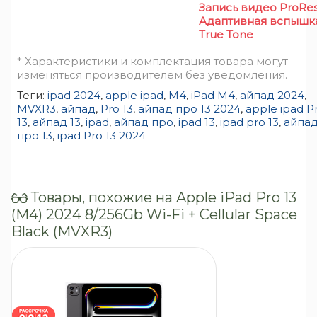
Запись видео ProRe
Адаптивная вспышк
True Tone
* Характеристики и комплектация товара могут
изменяться производителем без уведомления.
Теги:
ipad 2024
,
apple ipad
,
M4
,
iPad M4
,
айпад 2024
,
MVXR3
,
айпад
,
Pro 13
,
айпад про 13 2024
,
apple ipad P
13
,
айпад 13
,
ipad
,
айпад про
,
ipad 13
,
ipad pro 13
,
айпа
про 13
,
ipad Pro 13 2024
Товары, похожие на Apple iPad Pro 13
(M4) 2024 8/256Gb Wi-Fi + Cellular Space
Black (MVXR3)