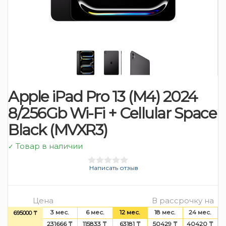
Apple iPad Pro 13 (M4) 2024
8/256Gb Wi-Fi + Cellular Space
Black (MVXR3)
Товар в наличии
✓
Написать отзыв
Цена
В рассрочку на
3 мес.
6 мес.
12 мес.
18 мес.
24 мес.
695000 ₸
231666 ₸
115833 ₸
63181 ₸
50429 ₸
40420 ₸