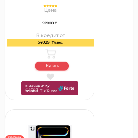
Цена
929000 ₸
В кредит от
54029
₸/мес.
в рассрочку
64583 ₸
x 12 мес