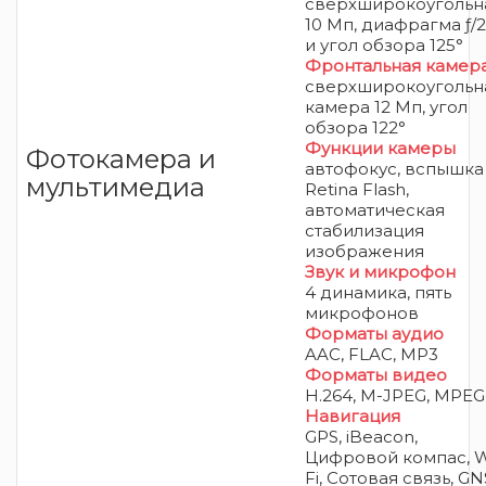
сверхширокоугольн
10 Мп, диафрагма ƒ/2
и угол обзора 125°
Фронтальная камер
сверхширокоугольн
камера 12 Мп, угол
обзора 122°
Функции камеры
Фотокамера и
автофокус, вспышка
мультимедиа
Retina Flash,
автоматическая
стабилизация
изображения
Звук и микрофон
4 динамика, пять
микрофонов
Форматы аудио
AAC, FLAC, MP3
Форматы видео
H.264, M-JPEG, MPEG
Навигация
GPS, iBeacon,
Цифровой компас, W
Fi, Сотовая связь, G