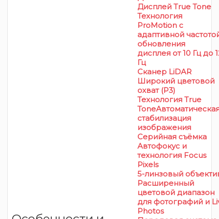
Дисплей True Tone
Технология
ProMotion с
адаптивной частото
обновления
дисплея от 10 Гц до 
Гц
Сканер LiDAR
Широкий цветовой
охват (P3)
Технология True
ToneАвтоматическа
стабилизация
изображения
Серийная съëмка
Автофокус и
технология Focus
Pixels
5-линзовый объекти
Расширенный
цветовой диапазон
для фотографий и Li
Photos
Особенности и