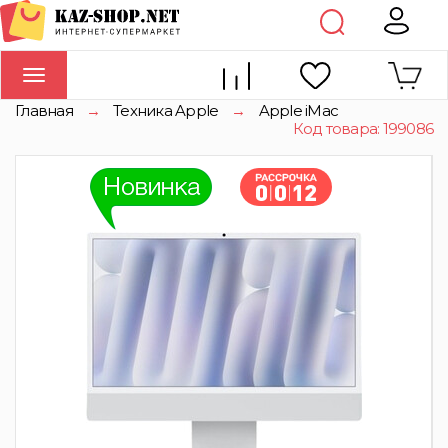
Toggle
navigation
Главная
→
Техника Apple
→
Apple iMac
Код товара: 199086