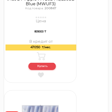
Blue (MWUF3)
Код товара:
200867
Цена
809000 ₸
В кредит от
47050
₸/мес.