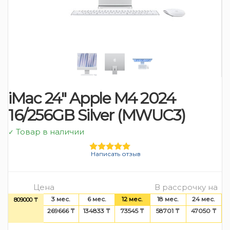
iMac 24″ Apple M4 2024
16/256GB Silver (MWUC3)
Товар в наличии
✓
Написать отзыв
Цена
В рассрочку на
3 мес.
6 мес.
12 мес.
18 мес.
24 мес.
809000 ₸
269666 ₸
134833 ₸
73545 ₸
58701 ₸
47050 ₸