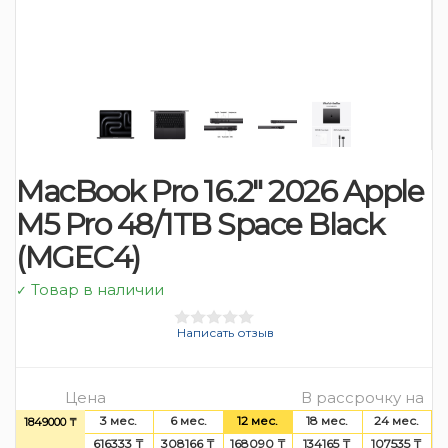
MacBook Pro 16.2″ 2026 Apple
M5 Pro 48/1TB Space Black
(MGEС4)
Товар в наличии
✓
Написать отзыв
Цена
В рассрочку на
3 мес.
6 мес.
12 мес.
18 мес.
24 мес.
1849000 ₸
616333 ₸
308166 ₸
168090 ₸
134165 ₸
107535 ₸