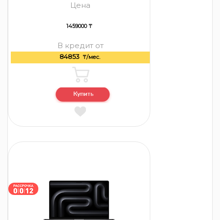
Цена
1459000 ₸
В кредит от
84853
₸/мес.