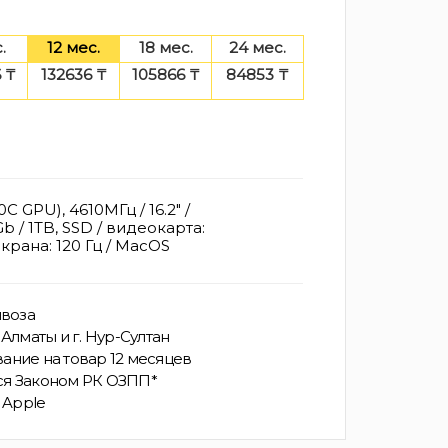
.
12 мес.
18 мес.
24 мес.
 ₸
132636 ₸
105866 ₸
84853 ₸
 GPU), 4610МГц / 16.2" /
b / 1TB, SSD / видеокарта:
крана: 120 Гц / MacOS
воза
Алматы и г. Нур-Султан
ание на товар 12 месяцев
ся Законом РК ОЗПП*
 Apple