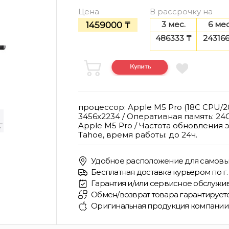
Цена
В рассрочку на
3 мес.
6 мес
1459000 ₸
486333 ₸
243166
процессор: Apple M5 Pro (18C CPU/20C
3456x2234 / Оперативная память: 24G
Apple M5 Pro / Частота обновления э
Tahoe, время работы: до 24ч.
Удобное расположение для самовы
Бесплатная доставка курьером по г. 
Гарантия и/или сервисное обслужив
Обмен/возврат товара гарантирует
Оригинальная продукция компании