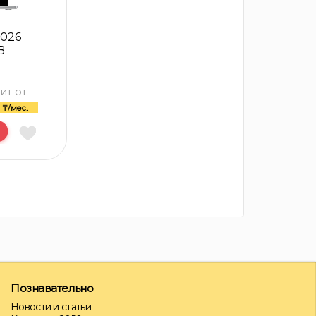
2026
B
ит от
3
₸/мес.
Познавательно
Новости и статьи