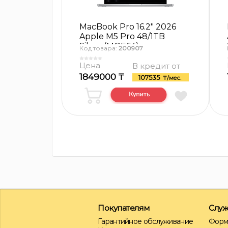
MacBook Pro 16.2″ 2026
Apple M5 Pro 48/1TB
Silver (MGE64)
Код товара:
200907
Цена
В кредит от
1849000 ₸
107535
₸/мес.
Покупателям
Служ
Гарантийное обслуживание
Форм