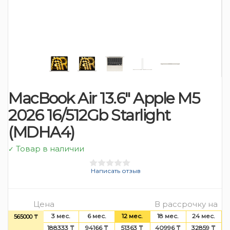
MacBook Air 13.6″ Apple M5
2026 16/512Gb Starlight
(MDHA4)
Товар в наличии
✓
Написать отзыв
Цена
В рассрочку на
3 мес.
6 мес.
12 мес.
18 мес.
24 мес.
565000 ₸
188333 ₸
94166 ₸
51363 ₸
40996 ₸
32859 ₸