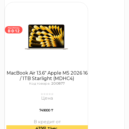
MacBook Air 13.6″ Apple M5 2026 16
/ 1TB Starlight (MDHC4)
Код товара:
200877
Цена
749000 ₸
В кредит от
43561
₸/мес.