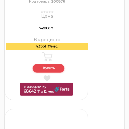
Код товара:
200876
Цена
749000 ₸
В кредит от
43561
₸/мес.
в рассрочку
68642 ₸
x 12 мес