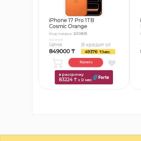
iPhone 17 Pro 1TB
Cosmic Orange
Код товара:
200815
Цена
В кредит от
849000 ₸
49376
₸/мес.
в рассрочку
83224 ₸
x 12 мес