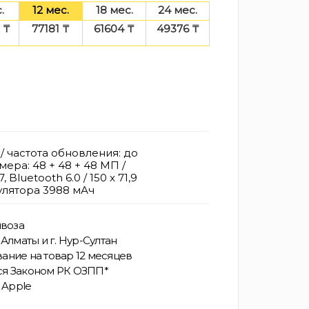
.
12 мес.
18 мес.
24 мес.
 ₸
77181 ₸
61604 ₸
49376 ₸
/ частота обновления: до
мера: 48 + 48 + 48 МП /
, Bluetooth 6.0 / 150 x 71,9
мулятора 3988 мАч
воза
Алматы и г. Нур-Султан
ание на товар 12 месяцев
ся Законом РК ОЗПП*
 Apple