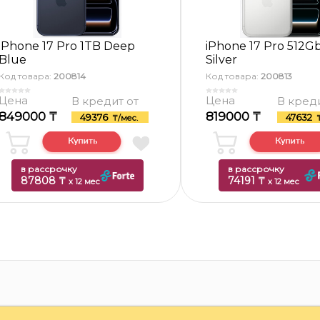
iPhone 17 Pro 1TB Deep
iPhone 17 Pro 512G
Blue
Silver
Код товара:
200814
Код товара:
200813
Цена
Цена
В кредит от
В креди
849000 ₸
819000 ₸
49376
47632
₸/мес.
в рассрочку
в рассрочку
87808 ₸
74191 ₸
x 12 мес
x 12 мес