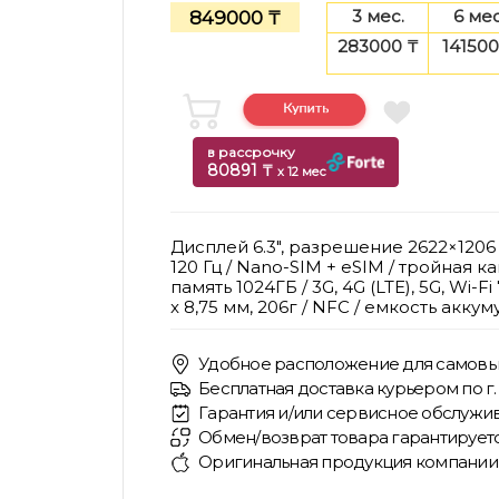
3 мес.
6 мес
849000 ₸
283000 ₸
141500
в рассрочку
80891 ₸
x 12 мес
Дисплей 6.3", разрешение 2622×1206 
120 Гц / Nano-SIM + eSIM / тройная ка
память 1024ГБ / 3G, 4G (LTE), 5G, Wi-Fi 7
x 8,75 мм, 206г / NFC / емкость акку
Удобное расположение для самовы
Бесплатная доставка курьером по г. 
Гарантия и/или сервисное обслужив
Обмен/возврат товара гарантирует
Оригинальная продукция компании