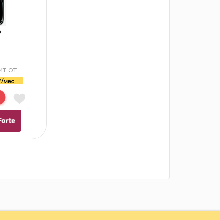
b
т от
₸/мес.