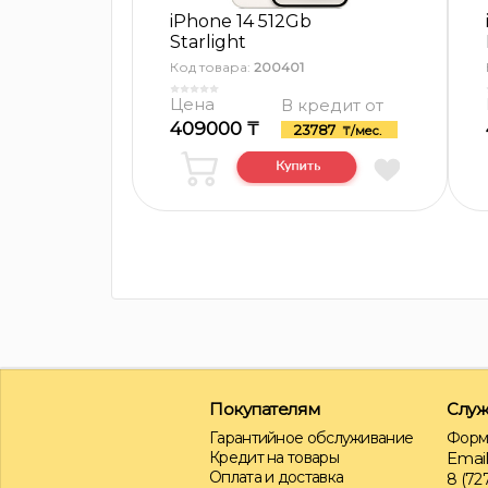
iPhone 14 512Gb
Starlight
Код товара:
200401
Цена
В кредит от
409000 ₸
23787
₸/мес.
Покупателям
Служ
Гарантийное обслуживание
Форм
Кредит на товары
Email
Оплата и доставка
8 (727