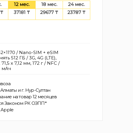
.
12 мес.
18 мес.
24 мес.
 ₸
37181 ₸
29677 ₸
23787 ₸
2×1170 / Nano-SIM + eSIM
ть 512 ГБ / 3G, 4G (LTE),
 71,5 x 7,12 мм, 172 г / NFC /
9 мАч
воза
Алматы и г. Нур-Султан
ание на товар 12 месяцев
ся Законом РК ОЗПП*
 Apple