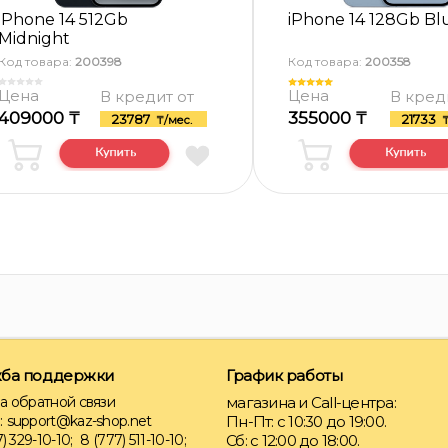
iPhone 14 512Gb
iPhone 14 128Gb Bl
Midnight
Код товара:
200398
Код товара:
200358
Цена
Цена
В кредит от
В кред
409000 ₸
355000 ₸
23787
21733
₸/мес.
₸
ба поддержки
График работы
а обратной связи
магазина и Call-центра:
:
support@kaz-shop.net
Пн-Пт: с 10:30 до 19:00.
) 329-10-10;
8 (777) 511-10-10;
Сб: с 12:00 до 18:00.