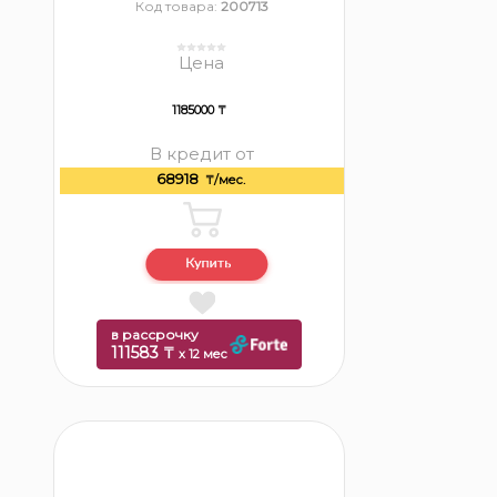
Код товара:
200713
Цена
1185000 ₸
В кредит от
68918
₸/мес.
в рассрочку
111583 ₸
x 12 мес