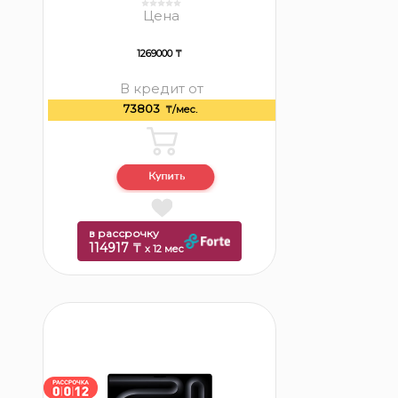
Цена
1269000 ₸
В кредит от
73803
₸/мес.
в рассрочку
114917 ₸
x 12 мес