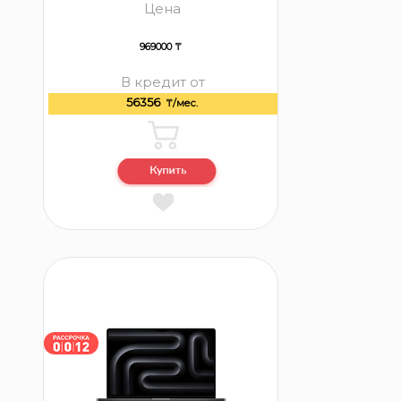
Цена
969000 ₸
В кредит от
56356
₸/мес.