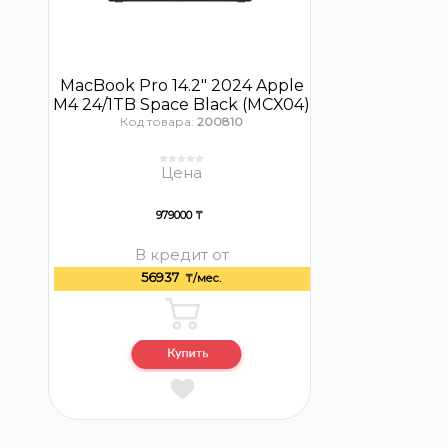
MacBook Pro 14.2″ 2024 Apple
M4 24/1TB Space Black (MCX04)
Код товара:
200810
Цена
979000 ₸
В кредит от
56937
₸/мес.