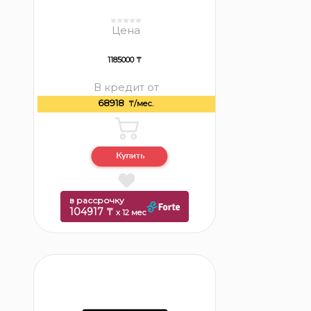
Цена
1185000 ₸
В кредит от
68918
₸/мес.
в рассрочку
104917 ₸
x 12 мес