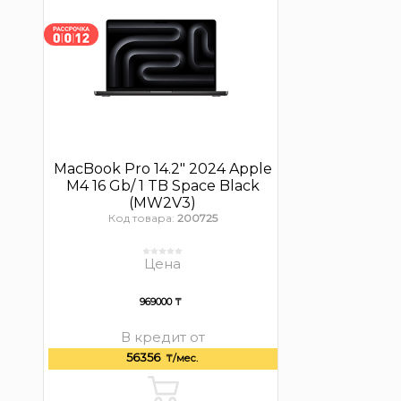
MacBook Pro 14.2″ 2024 Apple
M4 16 Gb/ 1 TB Space Black
(MW2V3)
Код товара:
200725
Цена
969000 ₸
В кредит от
56356
₸/мес.