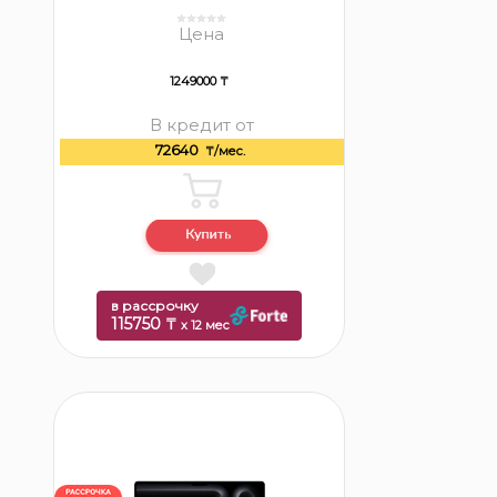
Цена
1249000 ₸
В кредит от
72640
₸/мес.
в рассрочку
115750 ₸
x 12 мес