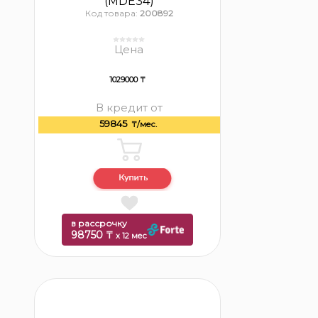
(MDE34)
Код товара:
200892
Цена
1029000 ₸
В кредит от
59845
₸/мес.
в рассрочку
98750 ₸
x 12 мес