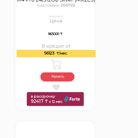
Код товара:
200722
Цена
965000 ₸
В кредит от
56123
₸/мес.
в рассрочку
92417 ₸
x 12 мес