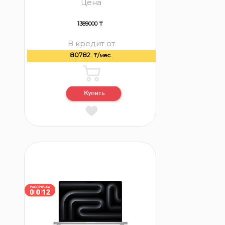
Цена
1389000 ₸
В кредит от
80782
₸/мес.