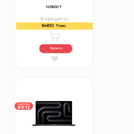
1459000 ₸
В кредит от
84853
₸/мес.